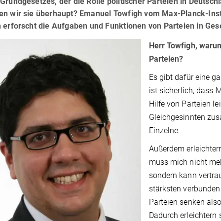
Grundgesetzes, der die Rolle politischer Parteien in Deutsch
en wir sie überhaupt? Emanuel Towfigh vom Max-Planck-Inst
 erforscht die Aufgaben und Funktionen von Parteien in Ges
Herr Towfigh, warum
Parteien?
Es gibt dafür eine g
ist sicherlich, dass
Hilfe von Parteien l
Gleichgesinnten zus
Einzelne.
Außerdem erleichter
muss mich nicht meh
sondern kann vertrau
stärksten verbunden 
Parteien senken als
Dadurch erleichtern 