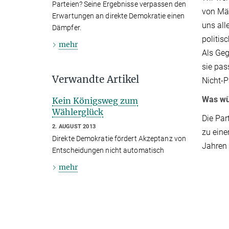
Parteien? Seine Ergebnisse verpassen den
von Mär
Erwartungen an direkte Demokratie einen
uns all
Dämpfer.
politis
mehr
Als Geg
sie pas
Verwandte Artikel
Nicht-P
Was wü
Kein Königsweg zum
Wählerglück
Die Par
2. AUGUST 2013
zu eine
Direkte Demokratie fördert Akzeptanz von
Jahren 
Entscheidungen nicht automatisch
mehr