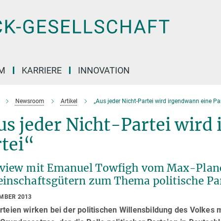
M
KARRIERE
INNOVATION
Newsroom
Artikel
„Aus jeder Nicht-Partei wird irgendwann eine Par
s jeder Nicht-Partei wird
tei“
rview mit Emanuel Towfigh vom Max-Planc
inschaftsgütern zum Thema politische Pa
EMBER 2013
rteien wirken bei der politischen Willensbildung des Volkes mi