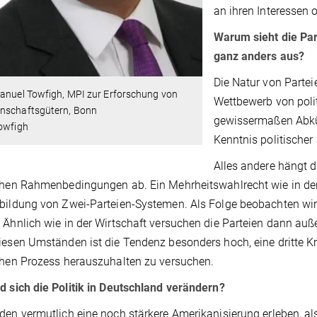
an ihren Interessen o
Warum sieht die Par
ganz anders aus?
Die Natur von Partei
manuel Towfigh, MPI zur Erforschung von
Wettbewerb von polit
nschaftsgütern, Bonn
gewissermaßen Abkü
Towfigh
Kenntnis politischer
Alles andere hängt d
chen Rahmenbedingungen ab. Ein Mehrheitswahlrecht wie in den
bildung von Zwei-Parteien-Systemen. Als Folge beobachten wir d
 Ähnlich wie in der Wirtschaft versuchen die Parteien dann auße
iesen Umständen ist die Tendenz besonders hoch, eine dritte 
chen Prozess herauszuhalten zu versuchen.
d sich die Politik in Deutschland verändern?
den vermutlich eine noch stärkere Amerikanisierung erleben, a