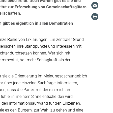
land beschreibt. Doch warum gibt es sie und
itut zur Erforschung von Gemeinschaftsgütern
ellschaften.
 gibt es eigentlich in allen Demokratien
anze Reihe von Erklärungen. Ein zentraler Grund
 Menschen ihre Standpunkte und Interessen mit
eichter durchsetzen können. Wer sich mit
ammentut, hat mehr Schlagkraft als der
n sie die Orientierung im Meinungsdschungel: Ich
r über jede einzelne Sachfrage informieren,
en, dass die Partei, mit der ich mich am
fühle, in meinem Sinne entscheiden wird.
o den Informationsaufwand für den Einzelnen.
sie es den Bürgern, zur Wahl zu gehen und eine