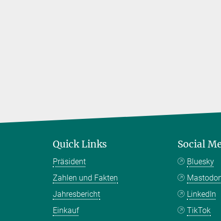
Quick Links
Social M
Präsident
Bluesky
Zahlen und Fakten
Mastodo
Jahresbericht
LinkedIn
Einkauf
TikTok