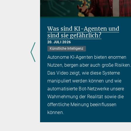
Was sind KI-Agenten und
sind sie gefährlich?
ien
20. JULI 2026
Künstliche Intelligenz
Autonome KI-Agenten bieten enormen
klärlich
Nutzen, bergen aber auch große Risiken.
nomie vor
Das Video zeigt, wie diese Systeme
schnell so
manipuliert werden können und wie
eues Video
automatisierte Bot-Netzwerke unsere
atson
Wahrnehmung der Realität sowie die
öffentliche Meinung beeinflussen
können.