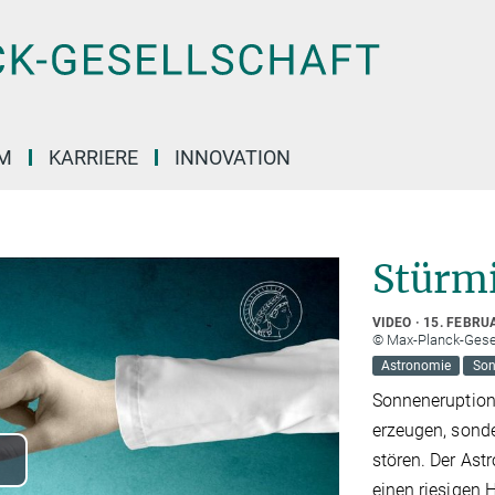
M
KARRIERE
INNOVATION
Stürm
VIDEO
15. FEBRU
© Max-Planck-Gese
Astronomie
Son
Sonneneruption
erzeugen, sond
stören. Der Ast
lay
einen riesigen 