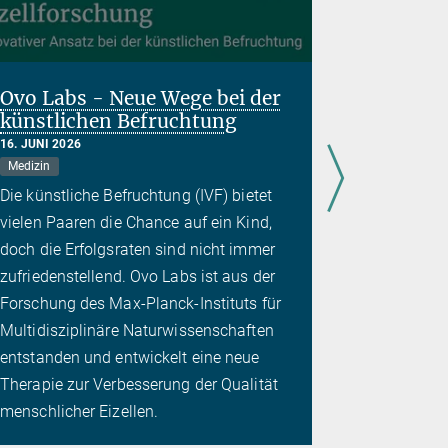
Ovo Labs - Neue Wege bei der
Ausweg 
künstlichen Befruchtung
Colling
16. JUNI 2026
14. APRIL 20
Medizin
Künstliche In
Sozialwissen
Die künstliche Befruchtung (IVF) bietet
Das Collin
vielen Paaren die Chance auf ein Kind,
eine Heraus
doch die Erfolgsraten sind nicht immer
betrifft: S
zufriedenstellend. Ovo Labs ist aus der
noch gestal
Forschung des Max-Planck-Instituts für
gesellschaf
Multidisziplinäre Naturwissenschaften
Die „Scien
entstanden und entwickelt eine neue
ermöglicht
Therapie zur Verbesserung der Qualität
Dilemma
menschlicher Eizellen.