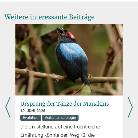
DOI
+49 761 5108-328
boehm@...
Weitere interessante Beiträge
Sechster Sinn für die Partnererkennung
4. NOVEMBER 2004
Internationalem Forscherteam gelingt Nachweis, dass Mäuse ihre
Artgenossen über das Riechen spezifischer Immunmoleküle
genetisch unterscheiden können
mehr
Synthetisches Parfüm macht unwiderstehlich
Ursprung der Tänze der Manakins
10. MÄRZ 2005
10. JUNI 2026
Max-Planck-Forscher entschlüsseln die Duftbotschaft der
Evolution
Verhaltensbiologie
Immungene von Stichlingen
Die Umstellung auf eine fruchtreiche
mehr
Ernährung könnte den Weg für die