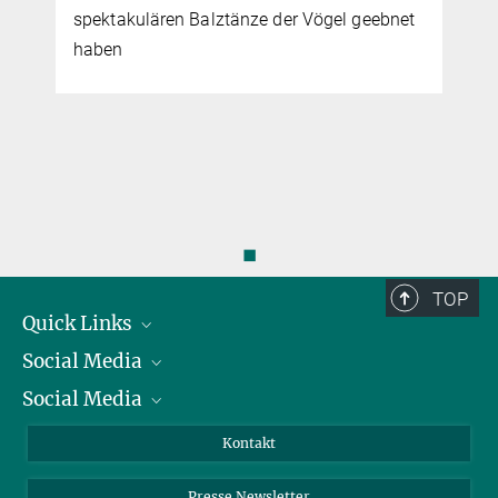
spektakulären Balztänze der Vögel geebnet
haben
◼
TOP
Quick Links
Social Media
Präsident
Social Media
Zahlen und Fakten
Bluesky
Jahresbericht
Mastodon
Facebook
Kontakt
Einkauf
LinkedIn
Instagram
Presse Newsletter