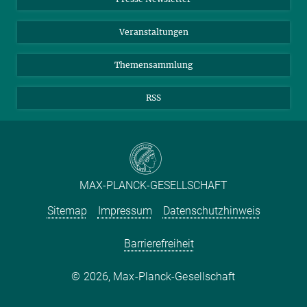
Meldestelle Fehlverhalten
TikTok
YouTube
Netiquette
Veranstaltungen
Themensammlung
RSS
MAX-PLANCK-GESELLSCHAFT
Sitemap
Impressum
Datenschutzhinweis
Barrierefreiheit
2026, Max-Planck-Gesellschaft