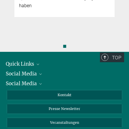
haben
◼
TOP
Quick Links
Social Media
Präsident
Social Media
Zahlen und Fakten
Bluesky
Jahresbericht
Mastodon
Facebook
Kontakt
Einkauf
LinkedIn
Instagram
Presse Newsletter
Meldestelle Fehlverhalten
TikTok
YouTube
Netiquette
Veranstaltungen