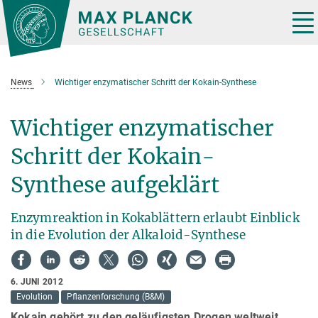
Hauptinhalt
Tog
nav
News
Wichtiger enzymatischer Schritt der Kokain-Synthese
Wichtiger enzymatischer
Schritt der Kokain-
Synthese aufgeklärt
Enzymreaktion in Kokablättern erlaubt Einblick
in die Evolution der Alkaloid-Synthese
6. JUNI 2012
Evolution
Pflanzenforschung (B&M)
Kokain gehört zu den geläufigsten Drogen weltweit.