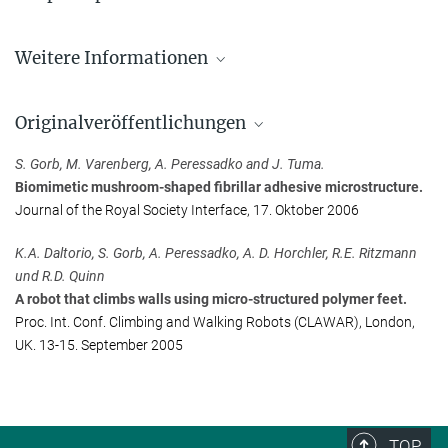
Stanislav Gorb
Weitere Informationen
Max-Planck-Institut für Intelligente Systeme, Standort Stuttgart,
Stuttgart
Nanosohlen halten Schwergewichte an der Decke
+49 711 689-3414
Originalveröffentlichungen
Haarige Füße kleben besser an einer feuchten Decke
s.gorb@...
S. Gorb, M. Varenberg, A. Peressadko and J. Tuma.
Antihaft-Beschichtung lässt Insekten keine Chance
Biomimetic mushroom-shaped fibrillar adhesive microstructure.
Seidendrüsen lassen Spinnenbeine besser haften
Journal of the Royal Society Interface, 17. Oktober 2006
Kleben ohne Klebstoff
K.A. Daltorio, S. Gorb, A. Peressadko, A. D. Horchler, R.E. Ritzmann
und R.D. Quinn
A robot that climbs walls using micro-structured polymer feet.
Proc. Int. Conf. Climbing and Walking Robots (CLAWAR), London,
UK. 13-15. September 2005
TOP