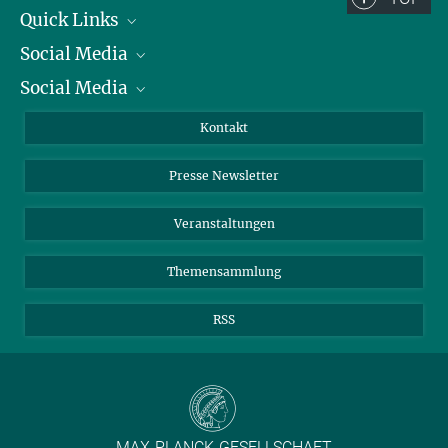
Quick Links
Social Media
Präsident
Social Media
Zahlen und Fakten
Bluesky
Jahresbericht
Mastodon
Facebook
Kontakt
Einkauf
LinkedIn
Instagram
Presse Newsletter
Meldestelle Fehlverhalten
TikTok
YouTube
Netiquette
Veranstaltungen
Themensammlung
RSS
MAX-PLANCK-GESELLSCHAFT