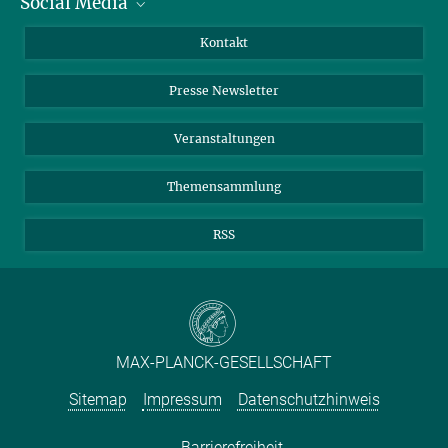
Social Media
Zahlen und Fakten
Bluesky
Jahresbericht
Mastodon
Facebook
Kontakt
Einkauf
LinkedIn
Instagram
Presse Newsletter
Meldestelle Fehlverhalten
TikTok
YouTube
Netiquette
Veranstaltungen
Themensammlung
RSS
MAX-PLANCK-GESELLSCHAFT
Sitemap
Impressum
Datenschutzhinweis
Barrierefreiheit