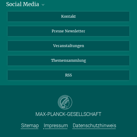
Social Media
Zahlen und Fakten
Bluesky
Jahresbericht
Mastodon
Facebook
Kontakt
Einkauf
LinkedIn
Instagram
Presse Newsletter
Meldestelle Fehlverhalten
TikTok
YouTube
Netiquette
Veranstaltungen
Themensammlung
RSS
MAX-PLANCK-GESELLSCHAFT
Sitemap
Impressum
Datenschutzhinweis