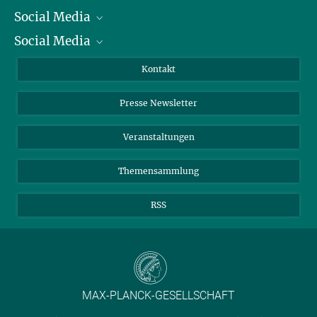
Social Media
Präsident
Social Media
Zahlen und Fakten
Bluesky
Jahresbericht
Mastodon
Facebook
Kontakt
Einkauf
LinkedIn
Instagram
Presse Newsletter
Meldestelle Fehlverhalten
TikTok
YouTube
Netiquette
Veranstaltungen
Themensammlung
RSS
MAX-PLANCK-GESELLSCHAFT