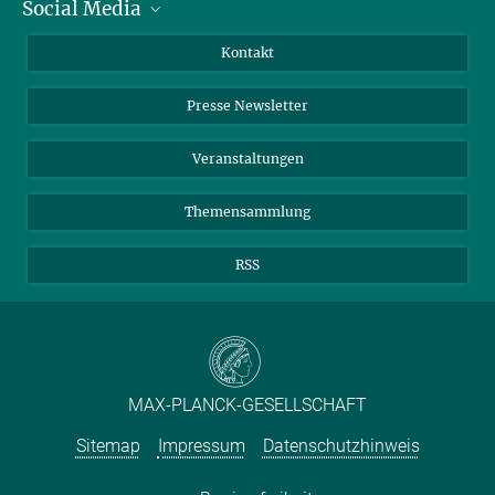
Social Media
Zahlen und Fakten
Bluesky
Jahresbericht
Mastodon
Facebook
Kontakt
Einkauf
LinkedIn
Instagram
Presse Newsletter
Meldestelle Fehlverhalten
TikTok
YouTube
Netiquette
Veranstaltungen
Themensammlung
RSS
MAX-PLANCK-GESELLSCHAFT
Sitemap
Impressum
Datenschutzhinweis