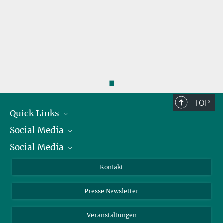
◼
TOP
Quick Links
Social Media
Präsident
Social Media
Zahlen und Fakten
Bluesky
Jahresbericht
Mastodon
Facebook
Kontakt
Einkauf
LinkedIn
Instagram
Presse Newsletter
Meldestelle Fehlverhalten
TikTok
YouTube
Netiquette
Veranstaltungen