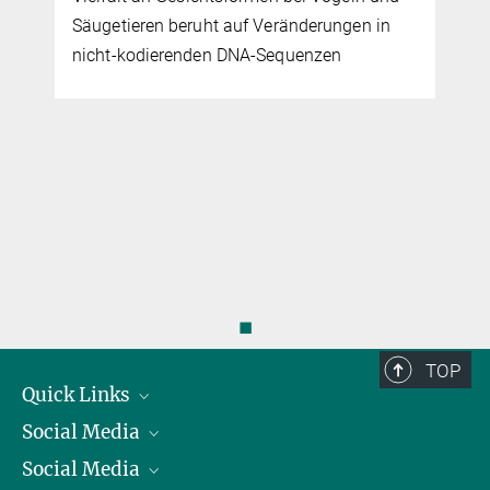
Säugetieren beruht auf Veränderungen in
nicht-kodierenden DNA-Sequenzen
◼
TOP
Quick Links
Social Media
Präsident
Social Media
Zahlen und Fakten
Bluesky