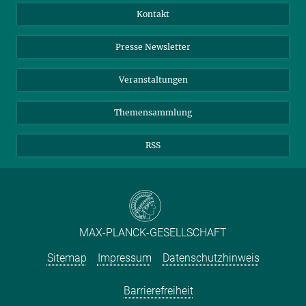
Jahresbericht
Mastodon
Facebook
Kontakt
Einkauf
LinkedIn
Instagram
Presse Newsletter
Meldestelle Fehlverhalten
TikTok
YouTube
Netiquette
Veranstaltungen
Themensammlung
RSS
MAX-PLANCK-GESELLSCHAFT
Sitemap
Impressum
Datenschutzhinweis
Barrierefreiheit