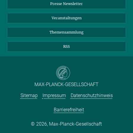
Presse Newsletter
Meldestelle Fehlverhalten
TikTok
YouTube
Netiquette
Veranstaltungen
Themensammlung
RSS
MAX-PLANCK-GESELLSCHAFT
Sitemap
Impressum
Datenschutzhinweis
Barrierefreiheit
2026, Max-Planck-Gesellschaft