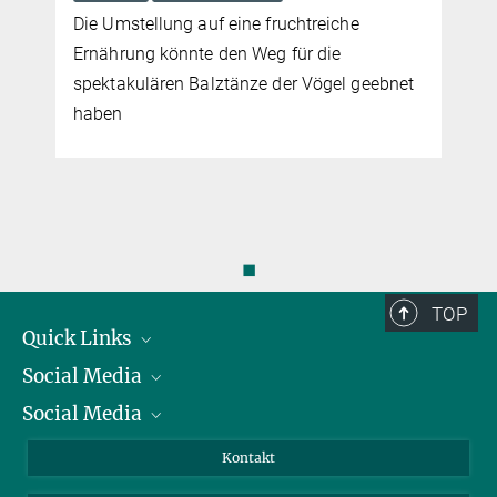
eingesetzte Biokatalysator, jedoch nicht der effizienteste. Das
Die Umstellung auf eine fruchtreiche
Team um Tobias Erb experimentie­rt daher mit anderen Enzymen
Ernährung könnte den Weg für die
und Stoffwechselwegen, um Kohlendioxid noch wirkungs­voller in
spektakulären Balztänze der Vögel geebnet
organische Moleküle umwandeln zu können
haben
mehr
◼
TOP
Quick Links
Social Media
Präsident
Social Media
Zahlen und Fakten
Bluesky
Jahresbericht
Mastodon
Facebook
Kontakt
Einkauf
LinkedIn
Instagram