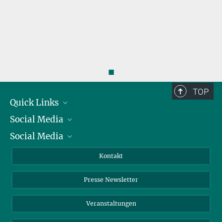
◼
TOP
Quick Links
Social Media
Präsident
Social Media
Zahlen und Fakten
Bluesky
Jahresbericht
Mastodon
Facebook
Kontakt
Einkauf
LinkedIn
Instagram
Presse Newsletter
Meldestelle Fehlverhalten
TikTok
YouTube
Netiquette
Veranstaltungen