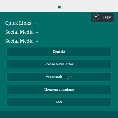
◼
TOP
Quick Links
Social Media
Präsident
Social Media
Zahlen und Fakten
Bluesky
Jahresbericht
Mastodon
Facebook
Kontakt
Einkauf
LinkedIn
Instagram
Presse Newsletter
Meldestelle Fehlverhalten
TikTok
YouTube
Netiquette
Veranstaltungen
Themensammlung
RSS