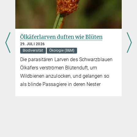
Hilfsbereite und tolerante Papageien
9. JANUAR 2020
Graupapageien macht es nichts aus, wenn ihr Partner bevorteilt
wie Blüten
Gabelschwanzmöwen – Jäger 
wird und helfen Artgenossen auch ohne sofortige Gegenleistung
hoher See
mehr
18. JUNI 2026
Biodiversität
Verhaltensbiologie
es Schwarzblauen
Wissenschaftler erforschen auf
nduft, um
Galapagos das nächtliche Jagd- un
nd gelangen so
Kommunikationsverhalten der Vöge
eren Nester