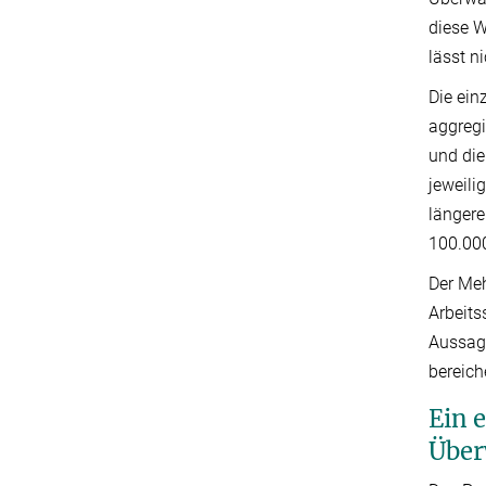
diese W
lässt n
Die ein
aggregi
und die
jeweil
längere
100.00
Der Meh
Arbeits
Aussag
bereich
Ein 
Über