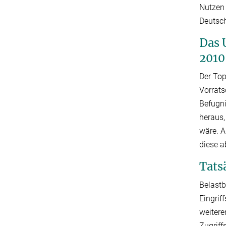
Nutzen 
Deutsch
Das 
2010
Der To
Vorrats
Befugni
heraus,
wäre. A
diese a
Tats
Belast
Eingrif
weitere
Zugriff