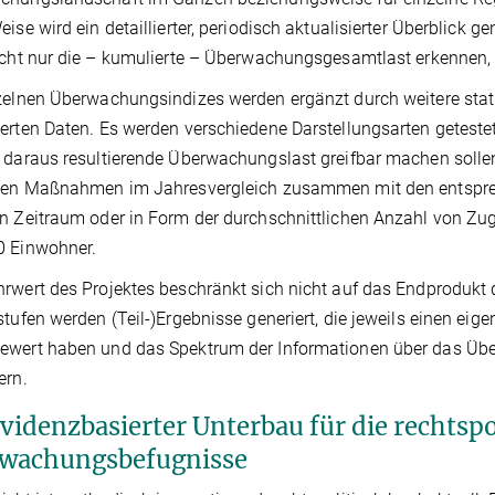
eise wird ein detaillierter, periodisch aktualisierter Überblick g
icht nur die – kumulierte – Überwachungsgesamtlast erkenne
zelnen Überwachungsindizes werden ergänzt durch weitere stat
erten Daten. Es werden verschiedene Darstellungsarten getes
 daraus resultierende Überwachungslast greifbar machen sollen
igen Maßnahmen im Jahresvergleich zusammen mit den entspr
n Zeitraum oder in Form der durchschnittlichen Anzahl von Zug
0 Einwohner.
rwert des Projektes beschränkt sich nicht auf das Endprodukt 
stufen werden (Teil-)Ergebnisse generiert, die jeweils einen ei
ewert haben und das Spektrum der Informationen über das Üb
ern.
evidenzbasierter Unterbau für die rechtsp
wachungsbefugnisse