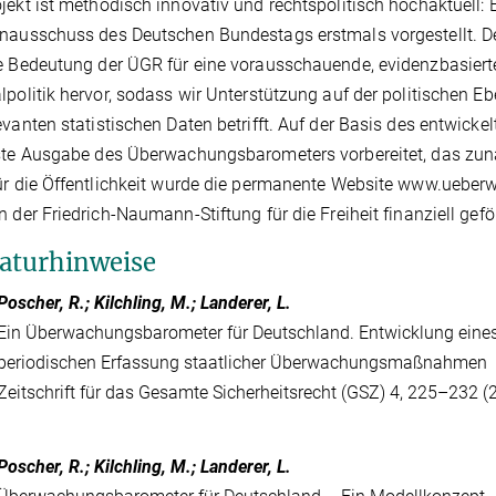
jekt ist methodisch innovativ und rechtspolitisch hochaktuell:
nausschuss des Deutschen Bundestags erstmals vorgestellt. De
e Bedeutung der ÜGR für eine vorausschauende, evidenzbasierte
lpolitik hervor, sodass wir Unterstützung auf der politischen
evanten statistischen Daten betrifft. Auf der Basis des entwick
ste Ausgabe des Überwachungsbarometers vorbereitet, das zu
ür die Öffentlichkeit wurde die permanente Website www.ueber
n der Friedrich-Naumann-Stiftung für die Freiheit finanziell gefö
raturhinweise
Poscher, R.; Kilchling, M.; Landerer, L.
Ein Überwachungsbarometer für Deutschland. Entwicklung eine
periodischen Erfassung staatlicher Überwachungsmaßnahmen
Zeitschrift für das Gesamte Sicherheitsrecht (GSZ) 4, 225–232 (
Poscher, R.; Kilchling, M.; Landerer, L.