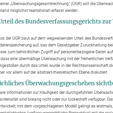
einer „Überwachungsgesamtrechnung“ (ÜGR) soll die Überwach
land möglichst realitätsnah erfasst werden.
Urteil des Bundesverfassungsgerichts zu
pos der ÜGR baut auf dem wegweisenden Urteil des Bundesverf
datenspeicherung auf, das dem Gesetzgeber Zurückhaltung bei
sse zum behördlichen Zugriff auf personenbezogene Daten aufg
 dass eine übermäßige Überwachung mit der freiheitlichen Ver
ngestoßen durch das Urteil wurde in der Rechtswissenschaft di
ber vor allem auf der abstrakt-theoretischen Ebene diskutiert.
ächliches Überwachungsgeschehen sicht
bare Informationen zur Häufigkeit der durchgeführten Überw
fsintensität sind bislang nicht oder nur lückenhaft verfügbar. 
ntwickelt; mit dem vorgeschlagenen Modell gelingt es erstmals,
smöglichkeiten (verfassungsrechtliche Perspektive) mit der real