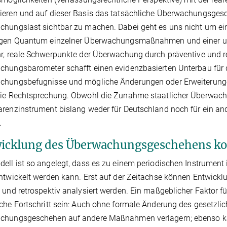
ieren und auf dieser Basis das tatsächliche Überwachungsges
hungslast sichtbar zu machen. Dabei geht es uns nicht um e
igen Quantum einzelner Überwachungsmaßnahmen und einer unz
hr, reale Schwerpunkte der Überwachung durch präventive und
hungsbarometer schafft einen evidenzbasierten Unterbau für 
hungsbefugnisse und mögliche Änderungen oder Erweiterungen
ie Rechtsprechung. Obwohl die Zunahme staatlicher Überwachun
renzinstrument bislang weder für Deutschland noch für ein and
.
icklung des Überwachungsgeschehens kon
ell ist so angelegt, dass es zu einem periodischen Instrument
ntwickelt werden kann. Erst auf der Zeitachse können Entwickl
 und retrospektiv analysiert werden. Ein maßgeblicher Faktor 
che Fortschritt sein: Auch ohne formale Änderung des gesetzl
chungsgeschehen auf andere Maßnahmen verlagern; ebenso kann