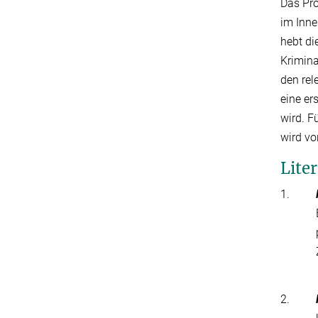
Das Pro
im Inne
hebt di
Krimina
den rel
eine er
wird. F
wird vo
Lite
1.
2.