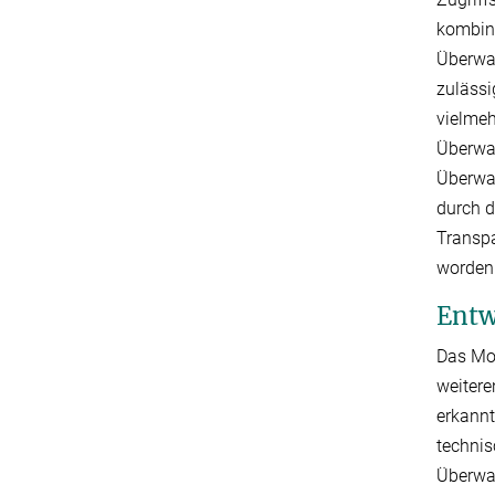
kombin
Überwac
zuläss
vielme
Überwac
Überwac
durch d
Transpa
worden
Entw
Das Mod
weitere
erkannt
technis
Überwa