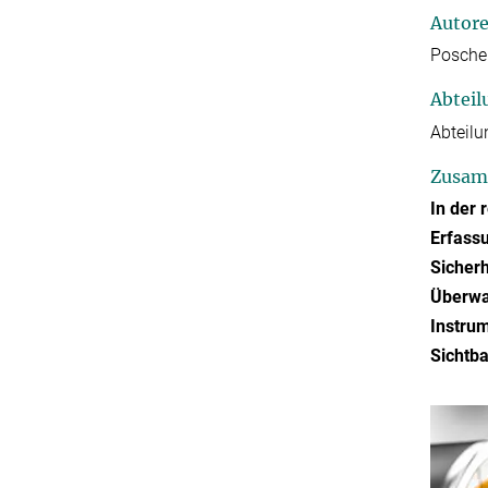
Autor
Poscher
Abteil
Abteilu
Zusam
In der 
Erfass
Sicherh
Überwac
Instrum
Sichtb