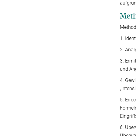
aufgrun
Meth
Methodi
1. Iden
2. Anal
3. Ermi
und An
4. Gewi
„Intens
5. Erre
Formeln
Eingrif
6. Über
Überwac