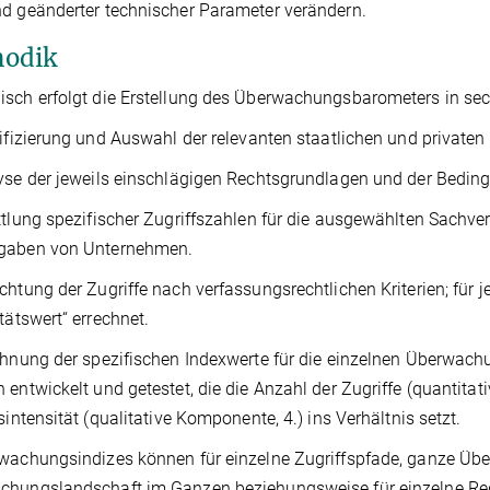
d geänderter technischer Parameter verändern.
odik
sch erfolgt die Erstellung des Überwachungsbarometers in sech
tifizierung und Auswahl der relevanten staatlichen und privaten
yse der jeweils einschlägigen Rechtsgrundlagen und der Beding
ttlung spezifischer Zugriffszahlen für die ausgewählten Sachverh
gaben von Unternehmen.
chtung der Zugriffe nach verfassungsrechtlichen Kriterien; für j
itätswert“ errechnet.
chnung der spezifischen Indexwerte für die einzelnen Überwach
 entwickelt und getestet, die die Anzahl der Zugriffe (quantitat
fsintensität (qualitative Komponente, 4.) ins Verhältnis setzt.
wachungsindizes können für einzelne Zugriffspfade, ganze Üb
hungslandschaft im Ganzen beziehungsweise für einzelne Reg