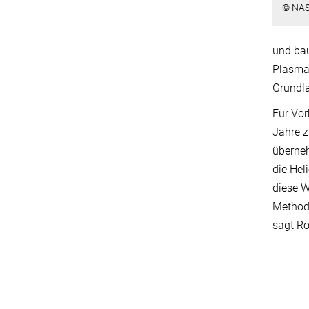
© NA
und bau
Plasma 
Grundl
Für Vor
Jahre z
überneh
die Hel
diese W
Methode
sagt Ro