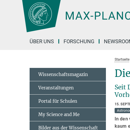
Hauptinhalt
ÜBER UNS
FORSCHUNG
NEWSROO
Startseite
Di
Wissenschaftsmagazin
Seit
Veranstaltungen
Vorh
Portal für Schulen
15. SEP
Astrono
My Science and Me
In den 
kaum ei
Bilder aus der Wissenschaft