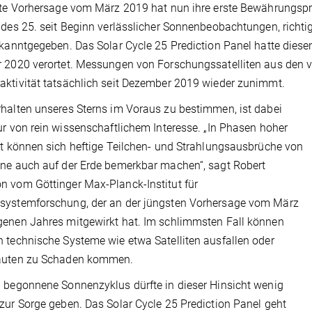
zte Vorhersage vom März 2019 hat nun ihre erste Bewährungs
 des 25. seit Beginn verlässlicher Sonnenbeobachtungen, rich
ekanntgegeben. Das Solar Cycle 25 Prediction Panel hatte die
 2020 verortet. Messungen von Forschungssatelliten aus den 
ktivität tatsächlich seit Dezember 2019 wieder zunimmt.
halten unseres Sterns im Voraus zu bestimmen, ist dabei
ur von rein wissenschaftlichem Interesse. „In Phasen hoher
ät können sich heftige Teilchen- und Strahlungsausbrüche von
ne auch auf der Erde bemerkbar machen“, sagt Robert
 vom Göttinger Max-Planck-Institut für
systemforschung, der an der jüngsten Vorhersage vom März
enen Jahres mitgewirkt hat. Im schlimmsten Fall können
 technische Systeme wie etwa Satelliten ausfallen oder
auten zu Schaden kommen.
 begonnene Sonnenzyklus dürfte in dieser Hinsicht wenig
zur Sorge geben. Das Solar Cycle 25 Prediction Panel geht