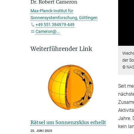
Dr. Robert Cameron
Max-Planck-Institut für
Sonnensystemforschung, Göttingen
+49 551 384979-449
Cameron@...
Weiterführender Link
Wechse
der So
© NAS
Seit me
nächste
Zusamme
Aktivit
Jahre. 
Rätsel um Sonnenzyklus erhellt
kein la
25. JUNI 2020