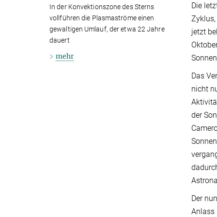
Die let
In der Konvektionszone des Sterns
vollführen die Plasmaströme einen
Zyklus,
gewaltigen Umlauf, der etwa 22 Jahre
jetzt b
dauert
Oktober
mehr
Sonnena
Das Ver
nicht n
Aktivit
der Son
Cameron
Sonnen
vergang
dadurch
Astron
Der nun
Anlass 