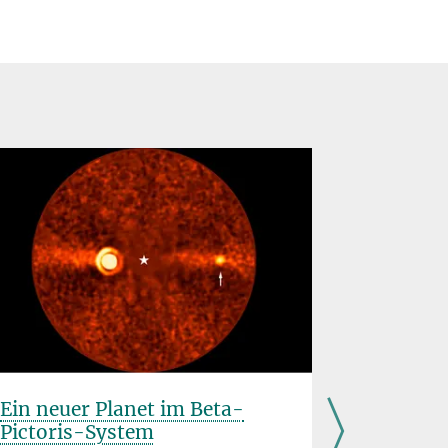
Ein neuer Planet im Beta-
Schwing
Pictoris-System
Strahlu