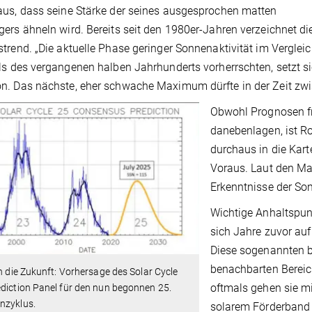
us, dass seine Stärke der seines ausgesprochen matten
ers ähneln wird. Bereits seit den 1980er-Jahren verzeichnet di
trend. „Die aktuelle Phase geringer Sonnenaktivität im Verglei
ls des vergangenen halben Jahrhunderts vorherrschten, setzt sic
n. Das nächste, eher schwache Maximum dürfte in der Zeit zw
Obwohl Prognosen fr
danebenlagen, ist R
durchaus in die Kart
Voraus. Laut den M
Erkenntnisse der So
Wichtige Anhaltspunk
sich Jahre zuvor auf
Diese sogenannten b
benachbarten Bereic
in die Zukunft: Vorhersage des Solar Cycle
oftmals gehen sie mi
diction Panel für den nun begonnen 25.
nzyklus.
solarem Förderband