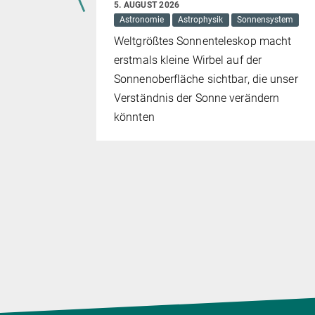
5. AUGUST 2026
Astronomie
Astrophysik
Sonnensystem
Weltgrößtes Sonnenteleskop macht
tungen,
erstmals kleine Wirbel auf der
k-
Sonnenoberfläche sichtbar, die unser
idende
Verständnis der Sonne verändern
Citizen-
könnten