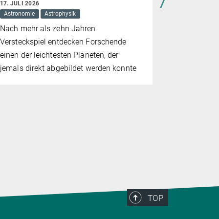
Sonnent
17. JULI 2026
Astronomie
Astrophysik
9. JULI 2026
Astronomie
Nach mehr als zehn Jahren
Die Sunrise
Versteckspiel entdecken Forschende
komplett n
einen der leichtesten Planeten, der
auf der Son
jemals direkt abgebildet werden konnte
Daten liege
TOP