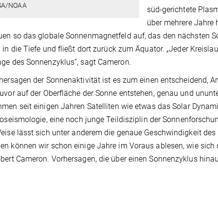
SA/NOAA
süd-gerichtete Plas
über mehrere Jahre
en so das globale Sonnenmagnetfeld auf, das den nächsten So
in die Tiefe und fließt dort zurück zum Äquator. „Jeder Kreislau
age des Sonnenzyklus“, sagt Cameron.
hersagen der Sonnenaktivität ist es zum einen entscheidend, A
uvor auf der Oberfläche der Sonne entstehen, genau und unun
men seit einigen Jahren Satelliten wie etwas das Solar Dyna
ioseismologie, eine noch junge Teildisziplin der Sonnenforschu
eise lässt sich unter anderem die genaue Geschwindigkeit des
n können wir schon einige Jahre im Voraus ablesen, wie sich d
bert Cameron. Vorhersagen, die über einen Sonnenzyklus hinaus