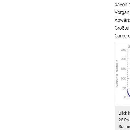
davon a
Vorgäng
Abwärts
Großtei
Camero
Blick 
25 Pre
Sonne