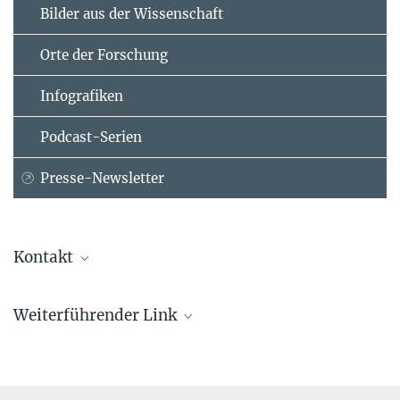
Bilder aus der Wissenschaft
Orte der Forschung
Infografiken
Podcast-Serien
Presse-Newsletter
Kontakt
Dr. Birgit Krummheuer
Weiterführender Link
Presse- und Öffentlichkeitsarbeit
Max-Planck-Institut für Sonnensystemforschung, Göttingen
+49 173 3958625
Krummheuer@...