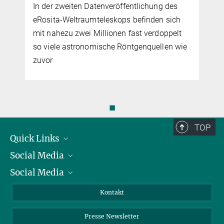
In der zweiten Datenveröffentlichung des
eRosita-Weltraumteleskops befinden sich
mit nahezu zwei Millionen fast verdoppelt
so viele astronomische Röntgenquellen wie
zuvor
◼
TOP
Quick Links
Social Media
Präsident
Social Media
Zahlen und Fakten
Bluesky
Jahresbericht
Mastodon
Facebook
Kontakt
Einkauf
LinkedIn
Instagram
Presse Newsletter
Meldestelle Fehlverhalten
TikTok
YouTube