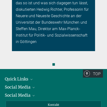
das so ist und was sich dagegen tun lässt,
diskutierten Hedwig Richter, Professorin für
Neuere und Neueste Geschichte an der
Universität der Bundeswehr München und
Steffen Mau, Direktor am Max-Planck-
Institut für Politik- und Sozialwissenschaft
in Göttingen
◼
TOP
Quick Links
Social Media
Präsident
Social Media
Zahlen und Fakten
Bluesky
Jahresbericht
Mastodon
Facebook
Kontakt