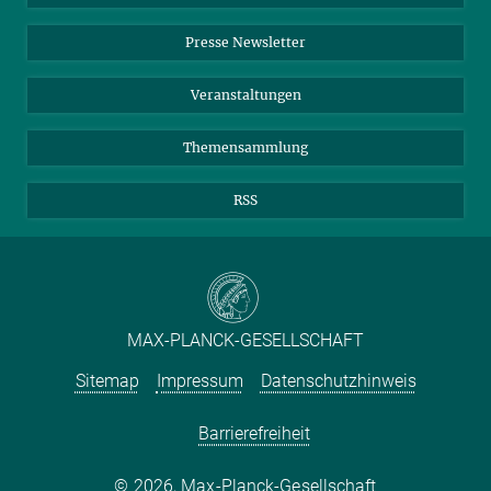
Einkauf
LinkedIn
Instagram
Presse Newsletter
Meldestelle Fehlverhalten
TikTok
YouTube
Netiquette
Veranstaltungen
Themensammlung
RSS
MAX-PLANCK-GESELLSCHAFT
Sitemap
Impressum
Datenschutzhinweis
Barrierefreiheit
2026, Max-Planck-Gesellschaft