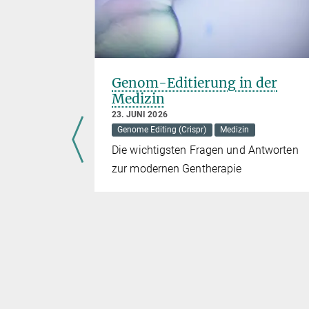
020
Genom-Editierung in der
Medizin
23. JUNI 2026
rispr)
Genome Editing (Crispr)
Medizin
Akademie
Die wichtigsten Fragen und Antworten
iesem Jahr
zur modernen Gentherapie
tier,
senschaft
brechenden
inem
ung, mit