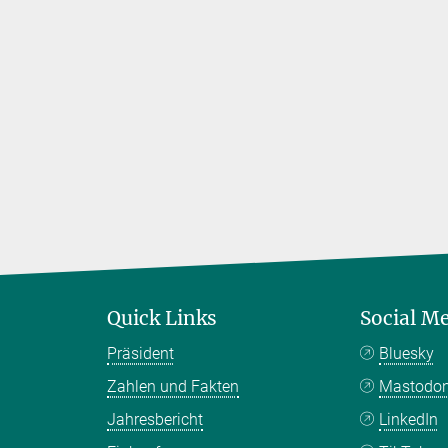
 den Preis
Quick Links
Social M
Präsident
Bluesky
Zahlen und Fakten
Mastodo
Jahresbericht
LinkedIn