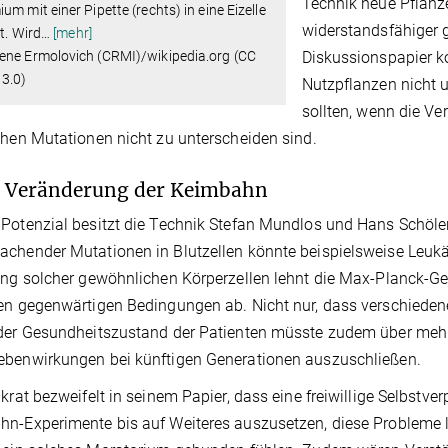
Technik neue Pflanz
um mit einer Pipette (rechts) in eine Eizelle
widerstandsfähiger g
rt. Wird
…
[mehr]
ene Ermolovich (CRMI)/wikipedia.org (CC
Diskussionspapier 
 3.0)
Nutzpflanzen nicht u
sollten, wenn die V
chen Mutationen nicht zu unterscheiden sind.
 Veränderung der Keimbahn
Potenzial besitzt die Technik Stefan Mundlos und Hans Schöler 
chender Mutationen in Blutzellen könnte beispielsweise Leuk
ung solcher gewöhnlichen Körperzellen lehnt die Max-Planck-G
en gegenwärtigen Bedingungen ab. Nicht nur, dass verschiede
der Gesundheitszustand der Patienten müsste zudem über mehr
ebenwirkungen bei künftigen Generationen auszuschließen.
ikrat bezweifelt in seinem Papier, dass eine freiwillige Selbstv
n-Experimente bis auf Weiteres auszusetzen, diese Probleme l