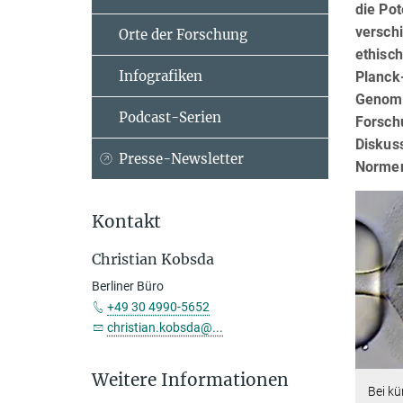
die Pot
versch
Orte der Forschung
ethisch
Infografiken
Planck-
Genom-
Podcast-Serien
Forsch
Diskuss
Presse-Newsletter
Normen
Kontakt
Christian Kobsda
Berliner Büro
+49 30 4990-5652
christian.kobsda@...
Weitere Informationen
Bei kü