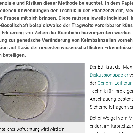
enziale und Risiken dieser Methode beleuchtet. In dem Papi
iedenen Anwendungen der Technik in der Pflanzenzucht, Me
e Fragen mit sich bringen. Diese müssen jeweils individuell 
Gesellschaft beispielsweise der Tragweite vererbbarer künst
Editierung von Zellen der Keimbahn hervorgerufen werden. S
ung zur genetische Veränderung von Keimbahnzellen vornehme
ion auf Basis der neuesten wissenschaftlichen Erkenntnisse
 beteiligen.
Der Ethikrat der Max
Diskussionspapier
v
der
Genom-Editieru
Technik für ihre ei
Anschauung bestens 
Sicherheitsfragen ve
Detlef Weigel vom Ma
erklärt im Kapitel z
nstlicher Befruchtung wird wird ein