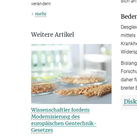
sich a
verändern
mehr
Beden
Desglei
Weitere Artikel
mittels
Krankhe
Widersp
Bislang
Forschu
daher f
breiter
Disk
Wissenschaftler fordern
Modernisierung des
europäischen Gentechnik-
Gesetzes