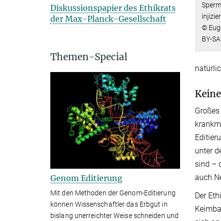
Spermi
Diskussionspapier des Ethikrats
injizie
der Max-Planck-Gesellschaft
© Eug
BY-SA
Themen-Special
natürli
Keine
Großes 
krankma
Editier
unter d
sind – 
auch N
Genom Editierung
Mit den Methoden der Genom-Editierung
Der Eth
können Wissenschaftler das Erbgut in
Keimbah
bislang unerreichter Weise schneiden und