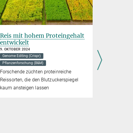
Reis mit hohem Proteingehalt
Gentech
entwickelt
20. JUNI 202
Genome Editi
9. OKTOBER 2024
Genome Editing (Crispr)
Pflanzenfors
Pflanzenforschung (B&M)
Die einen s
Forschende züchten proteinreiche
Gentechni
Reissorten, die den Blutzuckerspiegel
für Gesundh
kaum ansteigen lassen
Bauernhöfe.
den Schlüss
Landwirtsc
sagen Expe
und was si
Fakten?