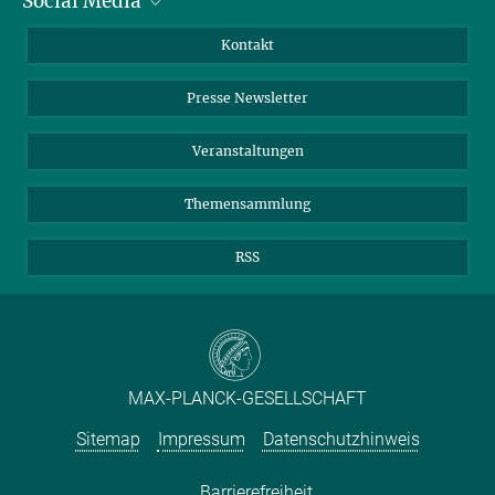
Social Media
Zahlen und Fakten
Bluesky
Jahresbericht
Mastodon
Facebook
Kontakt
Einkauf
LinkedIn
Instagram
Presse Newsletter
Meldestelle Fehlverhalten
TikTok
YouTube
Netiquette
Veranstaltungen
Themensammlung
RSS
MAX-PLANCK-GESELLSCHAFT
Sitemap
Impressum
Datenschutzhinweis
Barrierefreiheit