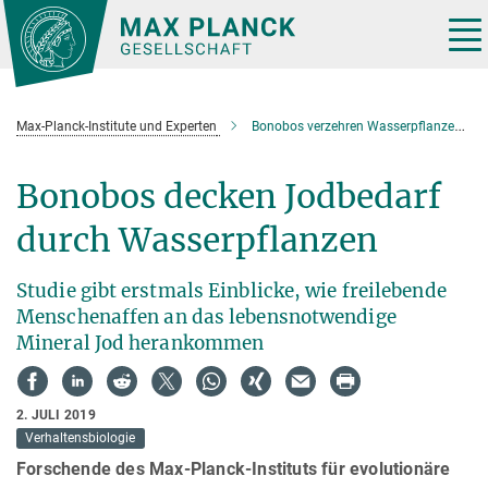
Hauptinhalt
Tog
nav
Max-Planck-Institute und Experten
Bonobos verzehren Wasserpflanzen um ihren Jodbedarf zu decken
Bonobos decken Jodbedarf
durch Wasserpflanzen
Studie gibt erstmals Einblicke, wie freilebende
Menschenaffen an das lebensnotwendige
Mineral Jod herankommen
2. JULI 2019
Verhaltensbiologie
Forschende des Max-Planck-Instituts für evolutionäre