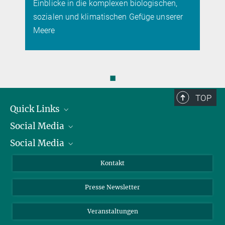
Einblicke in die komplexen biologischen,
sozialen und klimatischen Gefüge unserer
Meere
◼
TOP
Quick Links
Social Media
Präsident
Social Media
Zahlen und Fakten
Bluesky
Jahresbericht
Mastodon
Facebook
Kontakt
Einkauf
LinkedIn
Instagram
Presse Newsletter
Meldestelle Fehlverhalten
TikTok
YouTube
Netiquette
Veranstaltungen