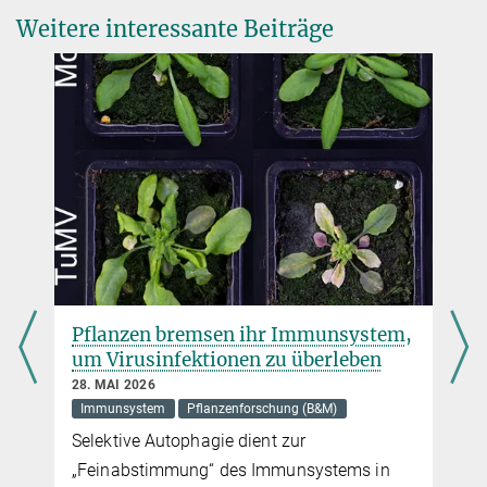
+49 551 201-1310
Weitere interessante Beiträge
frederik.koepper@...
Wer macht in Deutschland Tierversuche?
Pflanzen bremsen ihr Immunsystem,
um Virusinfektionen zu überleben
28. MAI 2026
Immunsystem
Pflanzenforschung (B&M)
Selektive Autophagie dient zur
n
„Feinabstimmung“ des Immunsystems in