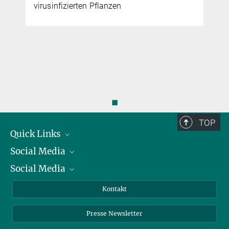
virusinfizierten Pflanzen
◼
TOP
Quick Links
Social Media
Präsident
Social Media
Zahlen und Fakten
Bluesky
Jahresbericht
Mastodon
Facebook
Kontakt
Einkauf
LinkedIn
Instagram
Presse Newsletter
Meldestelle Fehlverhalten
TikTok
YouTube