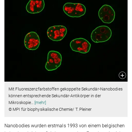
Mit Fluoreszenzfarbstoffen gekoppelte Sekundär-Nanobodies
können entsprechende Sekundär-Antikörper in der
Mikroskopie
…
[mehr]
© MPI für biophysikalische Chemie/ T. Pleiner
Nanobodies wurden erstmals 1993 von einem belgischen