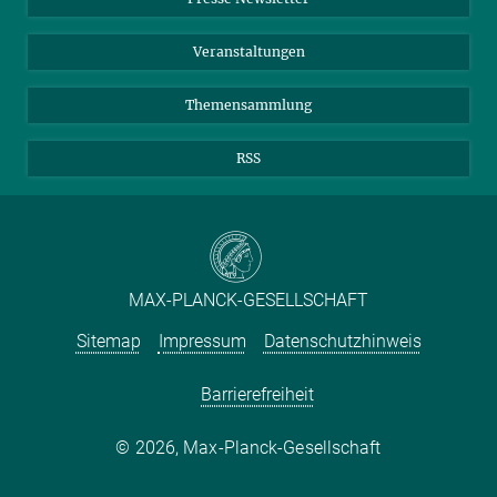
Meldestelle Fehlverhalten
TikTok
YouTube
Netiquette
Veranstaltungen
Themensammlung
RSS
MAX-PLANCK-GESELLSCHAFT
Sitemap
Impressum
Datenschutzhinweis
Barrierefreiheit
2026, Max-Planck-Gesellschaft