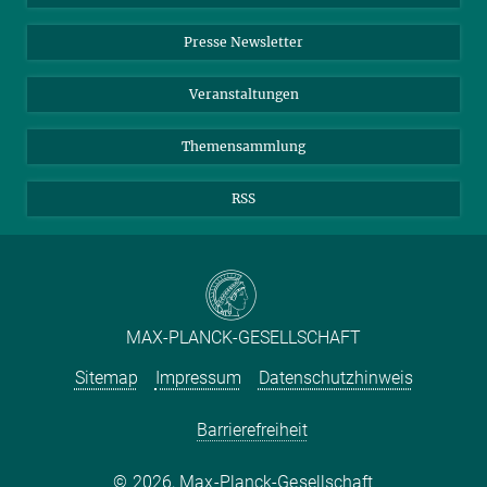
Einkauf
LinkedIn
Instagram
Max-Planck-Innovation, München
Presse Newsletter
Meldestelle Fehlverhalten
TikTok
YouTube
Dirk Middelhoff
Netiquette
Veranstaltungen
Managing Director IT Inkubator GmbH
+49 68 1302-4742
Themensammlung
dirk.middelhoff@...
RSS
MAX-PLANCK-GESELLSCHAFT
Sitemap
Impressum
Datenschutzhinweis
Barrierefreiheit
2026, Max-Planck-Gesellschaft