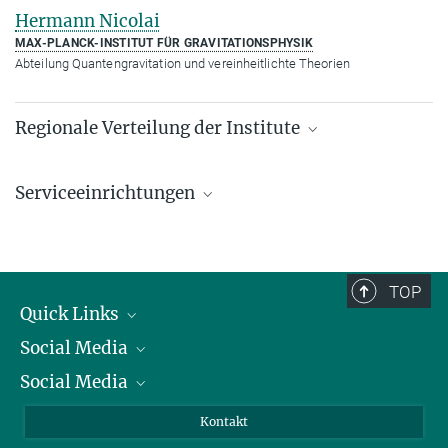
Hermann Nicolai
MAX-PLANCK-INSTITUT FÜR GRAVITATIONSPHYSIK
Abteilung Quantengravitation und vereinheitlichte Theorien
Regionale Verteilung der Institute
Kartenansicht: Institute in den Bundesländern und
im Ausland
Serviceeinrichtungen
Serviceeinrichtungen für die Forschung
TOP
Quick Links
Social Media
Präsident
Social Media
Zahlen und Fakten
Bluesky
Jahresbericht
Mastodon
Facebook
Kontakt
Einkauf