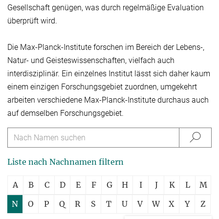
Gesellschaft genügen, was durch regelmäßige Evaluation
überprüft wird.
Die Max-Planck-Institute forschen im Bereich der Lebens-,
Natur- und Geisteswissen­schaften, vielfach auch
interdisziplinär. Ein einzelnes Institut lässt sich daher kaum
einem einzigen Forschungsgebiet zuordnen, umgekehrt
arbeiten verschiedene Max-Planck-Institute durchaus auch
auf demselben Forschungsgebiet.
Liste nach Nachnamen filtern
A
B
C
D
E
F
G
H
I
J
K
L
M
N
O
P
Q
R
S
T
U
V
W
X
Y
Z