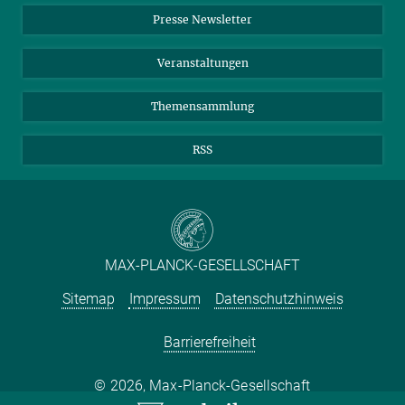
LinkedIn
Instagram
Presse Newsletter
Meldestelle Fehlverhalten
TikTok
YouTube
Netiquette
Veranstaltungen
Themensammlung
RSS
MAX-PLANCK-GESELLSCHAFT
Sitemap
Impressum
Datenschutzhinweis
Barrierefreiheit
2026, Max-Planck-Gesellschaft