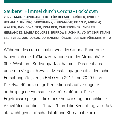
Sauberer Himmel durch Corona-Lockdown
2022
MAX-PLANCK-INSTITUT FÜR CHEMIE
KRÜGER, OVID O.;
HOLANDA, BRUNA; CHOWDHURY, SOURANGSU; POZZER, ANDREA;
WALTER, DAVID WALTER; PÖHLKER, CHRISTOPHER; ANDRÉS
HERNÁNDEZ, MARIA DOLORES; BURROWS, JOHN P.; VOIGT, CHRISTIANE;
LELIEVELD, JOS; QUAAS, JOHANNES; PÖSCHL, ULRICH; PÖHLKER, MIRA
L.
Während des ersten Lockdowns der Corona-Pandemie
haben sich die Rußkonzentrationen in der Atmosphäre
über West- und Südeuropa fast halbiert. Das geht aus
unserem Vergleich zweier Messkampagnen des deutschen
Forschungsflugzeugs HALO von 2017 und 2020 hervor.
Die etwa 40-prozentige Reduktion ist auf verringerte
anthropogene Emissionen zurückzuführen. Diese
Ergebnisse spiegeln die starke Auswirkung menschlicher
Aktivitäten auf die Luftqualität und die Bedeutung von Ruß
als wichtigem Luftschadstoff und Klimatreiber im