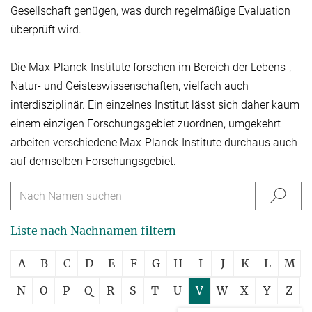
Gesellschaft genügen, was durch regelmäßige Evaluation
überprüft wird.
Die Max-Planck-Institute forschen im Bereich der Lebens-,
Natur- und Geisteswissen­schaften, vielfach auch
interdisziplinär. Ein einzelnes Institut lässt sich daher kaum
einem einzigen Forschungsgebiet zuordnen, umgekehrt
arbeiten verschiedene Max-Planck-Institute durchaus auch
auf demselben Forschungsgebiet.
Liste nach Nachnamen filtern
A
B
C
D
E
F
G
H
I
J
K
L
M
N
O
P
Q
R
S
T
U
V
W
X
Y
Z