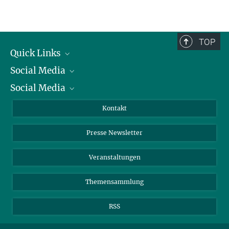
Serviceeinrichtungen für die Forschung
TOP
Quick Links
Social Media
Präsident
Social Media
Zahlen und Fakten
Bluesky
Jahresbericht
Mastodon
Facebook
Kontakt
Einkauf
LinkedIn
Instagram
Presse Newsletter
Meldestelle Fehlverhalten
TikTok
YouTube
Netiquette
Veranstaltungen
Themensammlung
RSS