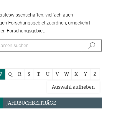
eisteswissen­schaften, vielfach auch
inzigen Forschungsgebiet zuordnen, umgekehrt
ben Forschungsgebiet.
P
Q
R
S
T
U
V
W
X
Y
Z
Auswahl aufheben
JAHRBUCHBEITRÄGE