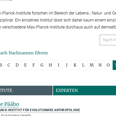
-Planck-Institute forschen im Bereich der Lebens-, Natur- und G
sziplinär. Ein einzelnes Institut lässt sich daher kaum einem e
n verschiedene Max-Planck-Institute durchaus auch auf demsel
nach Nachnamen filtern
B
C
D
E
F
G
H
I
J
K
L
M
N
O
ITUTE
EXPERTEN
e Pääbo
NCK-INSTITUT FÜR EVOLUTIONÄRE ANTHROPOLOGIE
 Evolutionäre Genetik