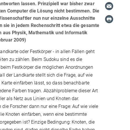
ntworten lassen. Prinzipiell war bisher zwar
en Computer die Lösung nicht bestimmen. Die
issenschaftler nun nur einzelne Ausschnitte
n sie in jedem Rechenschritt etwa die gesamte
n aus Physik, Mathematik und Informatik
ebruar 2009)
ndkarte oder Festkörper - in allen Fällen geht
iten zu zählen. Beim Sudoku sind es die
 beim Festkörper die möglichen Anordnungen
l der Landkarte stellt sich die Frage, auf wie
e Karte einfärben lässt, so dass benachbarte
iedene Farben tragen. Abzählprobleme dieser Art
ler als Netz aus Linien und Knoten dar.
die Forscher dann nur eine Frage: Auf wie viele
die Knoten einfärben, wenn eine bestimmte
orgegeben ist? Einzige Bedingung: Knoten, die
bunden sind, dürfen nicht dieselbe Farbe haben.