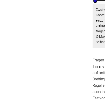
Zwei v
Knoten
einzuf
verbun
tragen
© Max
Selbs
Fragen 
Timme v
auf ant
Drehimp
Regel s
auch in
Festkör