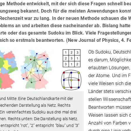
ge Methode entwickelt, mit der sich diese Fragen schnell bea
sungsweg bekannt. Doch für die meisten Anwendungen konnt
 Rechenzeit war zu lang. In der neuen Methode schauen die W
oblems an und arbeiten diese nacheinander ab. Bislang hatte
rte oder das gesamte Sudoku im Blick. Viele Fragestellunge
sich so erstmals beantworten. (New Journal of Physics, 4. F
Ob Sudoku, Deutschla
es darum, Möglichke
erlaubten Lösungen,
der Atome. Und im Fal
viele Weisen sich di
Länder stets versch
und Mitte: Eine Deutschlandkarte mit der
stellen Wissenschaft
echenden Darstellung als Netz. Rechts
Beantworten müssen 
Ein vereinfachtes Sudoku aus drei mal drei
Weisen lassen sich 
en. Rechts unten: Die Darstellung als Netz.
Anzahl von Farben v
" entspricht "rot", "2" entspricht "blau" und "3"
durch eine Linie ver