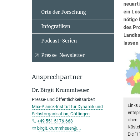
neuarti
ein Lö
Orte der Forschung
nötige
Infografiken
des Pr
Landka
Podcast-Serien
lassen 
Presse-Newsletter
Ansprechpartner
Dr. Birgit Krummheuer
Presse- und Öffentlichkeitsarbeit
Links 
Max-Planck-Institut für Dynamik und
entspr
Selbstorganisation, Göttingen
oben: 
+49 551 5176-668
Kästch
birgit.krummheuer@...
Die "1