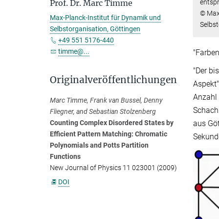
entspr
Prof. Dr. Marc Timme
© Max
Max-Planck-Institut für Dynamik und
Selbs
Selbstorganisation, Göttingen
+49 551 5176-440
timme@...
"Farben
"Der bi
Originalveröffentlichungen
Aspekt"
Anzahl 
Marc Timme, Frank van Bussel, Denny
Schachb
Fliegner, and Sebastian Stolzenberg
aus Göt
Counting Complex Disordered States by
Efficient Pattern Matching: Chromatic
Sekunde
Polynomials and Potts Partition
Functions
New Journal of Physics 11 023001 (2009)
DOI