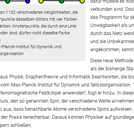
dafür müsste es wis
verbunden sind. Doch
on 1152 verschiedenen Möglichkeiten, die
das Programm für den
punkte desselben Gitters mit vier Farben
Unwägbarkeit als un
ärben. Knotenpunkte, die durch eine Linie
durch das Netz werd
den sind, dürfen nicht dieselbe Farbe
.
und die Unbekannten
-Planck-Institut für Dynamik und
angekommen, kennt
torganisation
Diese neue Methode i
als der bisherige St
aus Physik, Graphentheorie und Informatik beantworten, die bi
om Max-Planck-Institut für Dynamik und Selbstorganisation. "
iferromagnetische Festkörper anwenden", fügt er hinzu. In dies
uls, den so genannten Spin, der verschiedene Werte annehmen 
o aus, dass benachbarte Atome verschiedene Spins aufweisen.
 der Praxis berechenbar. Daraus können Physiker auf grundle
pern schließen.