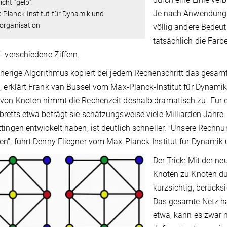
icht "gelb".
Je nach Anwendung 
-Planck-Institut für Dynamik und
torganisation
völlig andere Bedeut
tatsächlich die Far
" verschiedene Ziffern.
sherige Algorithmus kopiert bei jedem Rechenschritt das gesamt
, erklärt Frank van Bussel vom Max-Planck-Institut für Dynam
von Knoten nimmt die Rechenzeit deshalb dramatisch zu. Für ei
retts etwa beträgt sie schätzungsweise viele Milliarden Jahre.
tingen entwickelt haben, ist deutlich schneller. "Unsere Rechnu
n", führt Denny Fliegner vom Max-Planck-Institut für Dynamik 
Der Trick: Mit der n
Knoten zu Knoten d
kurzsichtig, berücks
Das gesamte Netz ha
etwa, kann es zwar 