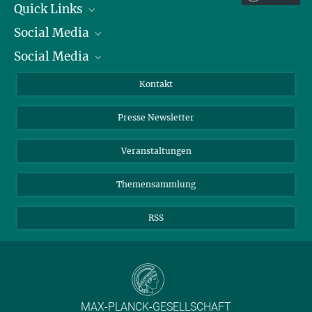
Quick Links
Social Media
Präsident
Social Media
Zahlen und Fakten
Bluesky
Jahresbericht
Mastodon
Facebook
Kontakt
Einkauf
LinkedIn
Instagram
Presse Newsletter
Meldestelle Fehlverhalten
TikTok
YouTube
Netiquette
Veranstaltungen
Themensammlung
RSS
MAX-PLANCK-GESELLSCHAFT