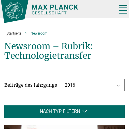
Hauptinhalt
Tog
nav
Startseite
Newsroom
Newsroom – Rubrik:
Technologietransfer
Beiträge des Jahrgangs
2016
NACH TYP FILTERN