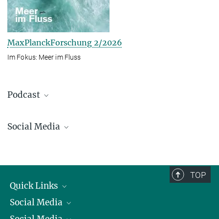
MaxPlanckForschung 2/2026
Im Fokus: Meer im Fluss
Podcast
Social Media
Bluesky
Facebook
LinkedIn
TOP
Mastodon
Quick Links
TikTok
Social Media
Präsident
Youtube
Zahlen und Fakten