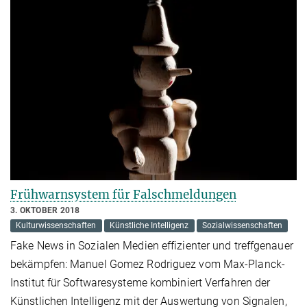
Frühwarnsystem für Falschmeldungen
3. OKTOBER 2018
Kulturwissenschaften
Künstliche Intelligenz
Sozialwissenschaften
Fake News in Sozialen Medien effizienter und treffgenauer
bekämpfen: Manuel Gomez Rodriguez vom Max-Planck-
Institut für Softwaresysteme kombiniert Verfahren der
Künstlichen Intelligenz mit der Auswertung von Signalen,