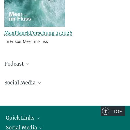
MaxPlanckForschung 2/2026
Im Fokus: Meer im Fluss
Podcast
Social Media
Bluesky
Facebook
LinkedIn
TOP
Mastodon
Quick Links
TikTok
Social Media
Präsident
Youtube