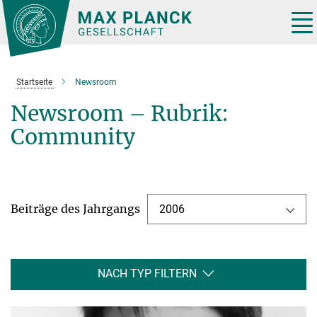
Hauptinhalt
Tog
nav
Startseite
Newsroom
Newsroom – Rubrik:
Community
Beiträge des Jahrgangs
2006
NACH TYP FILTERN