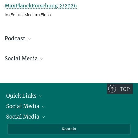
MaxPlanckForschung 2/2026
Im Fokus: Meer im Fluss
Podcast
Social Media
Bluesky
Facebook
LinkedIn
TOP
Mastodon
Quick Links
TikTok
Social Media
Präsident
Youtube
Social Media
Zahlen und Fakten
Bluesky
Jahresbericht
Mastodon
Facebook
Kontakt
Einkauf
LinkedIn
Instagram