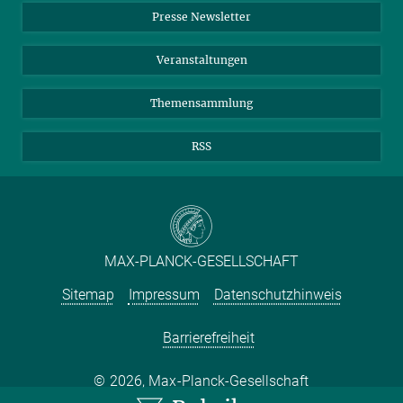
Drei Rätsel der Ozeane
Presse Newsletter
Meldestelle Fehlverhalten
TikTok
YouTube
19. JUNI 2026
Drei aktuelle Forschungsprojekte über Gabelschwanzmöven, Sand
Netiquette
Veranstaltungen
und Meereströmungen im Atlantik zeigen neue Einblicke in die
komplexen biologischen, sozialen und klimatischen Gefüge unserer
Themensammlung
Meere
RSS
MAX-PLANCK-GESELLSCHAFT
Sitemap
Impressum
Datenschutzhinweis
Barrierefreiheit
2026, Max-Planck-Gesellschaft