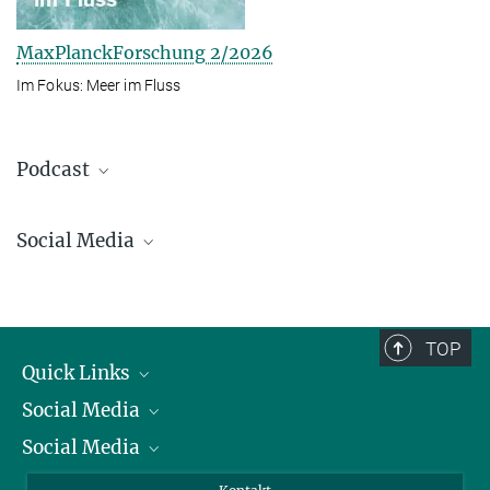
MaxPlanckForschung 2/2026
Im Fokus: Meer im Fluss
Podcast
Social Media
Bluesky
Facebook
LinkedIn
TOP
Mastodon
Quick Links
TikTok
Social Media
Präsident
Youtube
Social Media
Zahlen und Fakten
Bluesky
Jahresbericht
Mastodon
Facebook