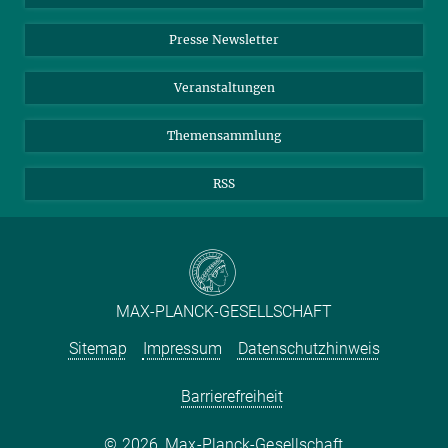
Einkauf
LinkedIn
Instagram
Presse Newsletter
Meldestelle Fehlverhalten
TikTok
YouTube
Netiquette
Veranstaltungen
Themensammlung
RSS
MAX-PLANCK-GESELLSCHAFT
Sitemap
Impressum
Datenschutzhinweis
Barrierefreiheit
2026, Max-Planck-Gesellschaft