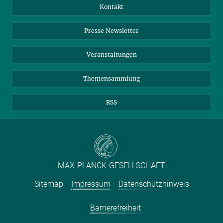
Jahresbericht
Mastodon
Facebook
Kontakt
7. SEPTEMBER 2011
Einkauf
LinkedIn
Instagram
Auch bei Umorganisationen im Gehirn bleibt das Verhältnis von
Presse Newsletter
Hemmung und Erregung gleich
Meldestelle Fehlverhalten
TikTok
YouTube
mehr
Netiquette
Veranstaltungen
Themensammlung
RSS
MAX-PLANCK-GESELLSCHAFT
Sitemap
Impressum
Datenschutzhinweis
Barrierefreiheit