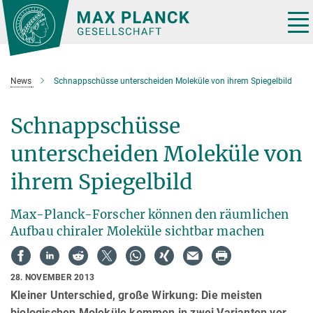
Hauptinhalt
Tog
nav
News
Schnappschüsse unterscheiden Moleküle von ihrem Spiegelbild
Schnappschüsse
unterscheiden Moleküle von
ihrem Spiegelbild
Max-Planck-Forscher können den räumlichen
Aufbau chiraler Moleküle sichtbar machen
28. NOVEMBER 2013
Kleiner Unterschied, große Wirkung: Die meisten
biologischen Moleküle kommen in zwei Varianten vor,