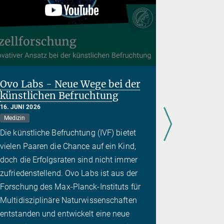
Ovo Labs - Neue Wege bei der
Ausweg 
künstlichen Befruchtung
Colling
16. JUNI 2026
14. APRIL 20
Medizin
Künstliche In
Sozialwissen
Die künstliche Befruchtung (IVF) bietet
Das Collin
vielen Paaren die Chance auf ein Kind,
eine Heraus
doch die Erfolgsraten sind nicht immer
betrifft: S
zufriedenstellend. Ovo Labs ist aus der
noch gestal
Forschung des Max-Planck-Instituts für
gesellschaf
Multidisziplinäre Naturwissenschaften
Die „Scien
entstanden und entwickelt eine neue