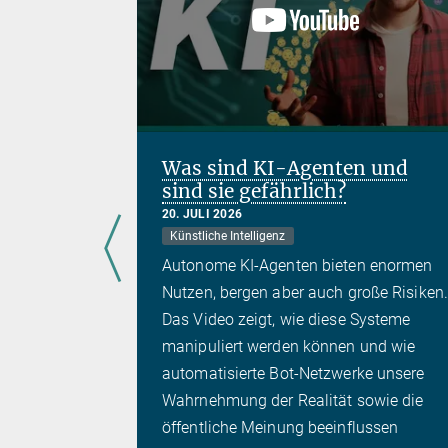
Was sind KI-Agenten und
sind sie gefährlich?
ien
20. JULI 2026
Künstliche Intelligenz
Autonome KI-Agenten bieten enormen
klärlich
Nutzen, bergen aber auch große Risiken.
nomie vor
Das Video zeigt, wie diese Systeme
schnell so
manipuliert werden können und wie
eues Video
automatisierte Bot-Netzwerke unsere
atson
Wahrnehmung der Realität sowie die
öffentliche Meinung beeinflussen