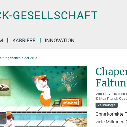
M
KARRIERE
INNOVATION
ltungshelfer in der Zelle
Chape
Faltun
VIDEO
7. OKTOBE
© Max-Planck-Gese
Zellbiologie
Ohne korrekte F
viele Millionen
lay