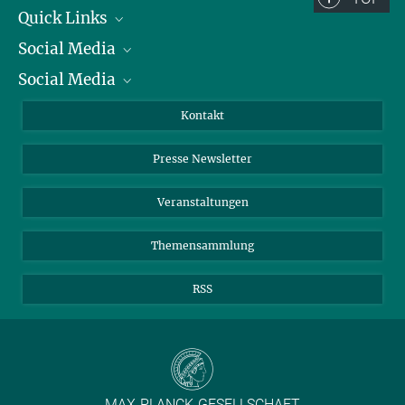
Quick Links
Social Media
Präsident
Social Media
Zahlen und Fakten
Bluesky
Jahresbericht
Mastodon
Facebook
Kontakt
Einkauf
LinkedIn
Instagram
Presse Newsletter
Meldestelle Fehlverhalten
TikTok
YouTube
Netiquette
Veranstaltungen
Themensammlung
RSS
MAX-PLANCK-GESELLSCHAFT