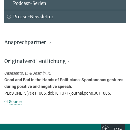
Podcast-Serien
Presse-Newsletter
Ansprechpartner
Daniel Casasanto
Originalveröffentlichung
Max-Planck-Institut für Psycholinguistik, Nijmegen, Niederlande
+31 024 3521321
Casasanto, D. & Jasmin, K.
daniel.casasanto@...
Good and Bad in the Hands of Politicians: Spontaneous gestures
during positive and negative speech.
PLoS ONE, 5(7):e11805. doi:10.1371/journal.pone.0011805.
Source
TOP