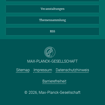
Meldestelle Fehlverhalten
TikTok
YouTube
Netiquette
Veranstaltungen
Themensammlung
RSS
MAX-PLANCK-GESELLSCHAFT
Sitemap
Impressum
Datenschutzhinweis
Barrierefreiheit
2026, Max-Planck-Gesellschaft