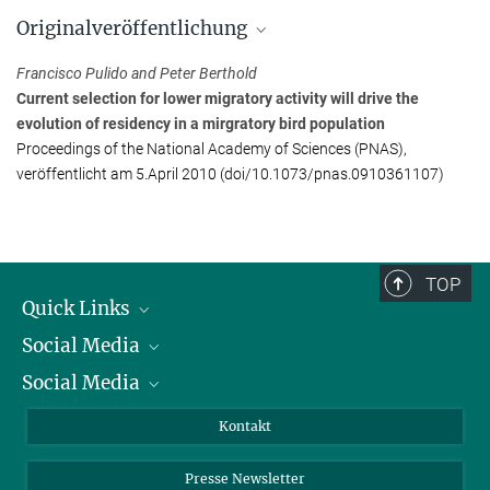
Zugvögel können dem Klimawandel nur begrenzt
apitz@...
folgen
Originalveröffentlichung
Francisco Pulido
Francisco Pulido and Peter Berthold
+34 91 3944949
Current selection for lower migratory activity will drive the
f.pulido@...
evolution of residency in a mirgratory bird population
Universidad Complutense de Madrid, Departamento de Zoología
Proceedings of the National Academy of Sciences (PNAS),
y Antropología Física
veröffentlicht am 5.April 2010 (doi/10.1073/pnas.0910361107)
TOP
Quick Links
Social Media
Präsident
Social Media
Zahlen und Fakten
Bluesky
Jahresbericht
Mastodon
Facebook
Kontakt
Einkauf
LinkedIn
Instagram
Presse Newsletter