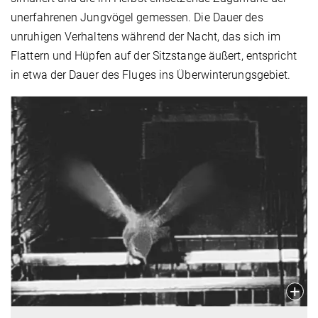
unerfahrenen Jungvögel gemessen. Die Dauer des
unruhigen Verhaltens während der Nacht, das sich im
Flattern und Hüpfen auf der Sitzstange äußert, entspricht
in etwa der Dauer des Fluges ins Überwinterungsgebiet.