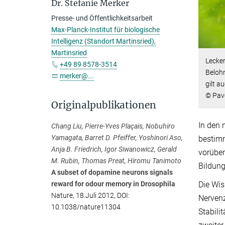
Dr. Stefanie Merker
Presse- und Öffentlichkeitsarbeit
Max-Planck-Institut für biologische
Intelligenz (Standort Martinsried),
Martinsried
Lecker
+49 89 8578-3514
Belohn
merker@...
gilt a
© Pav
Originalpublikationen
In den 
Chang Liu, Pierre-Yves Plaçais, Nobuhiro
Yamagata, Barret D. Pfeiffer, Yoshinori Aso,
bestimm
Anja B. Friedrich, Igor Siwanowicz, Gerald
vorüber
M. Rubin, Thomas Preat, Hiromu Tanimoto
Bildung
A subset of dopamine neurons signals
Die Wis
reward for odour memory in Drosophila
Nature, 18.Juli 2012, DOI:
Nervenz
10.1038/nature11304
Stabili