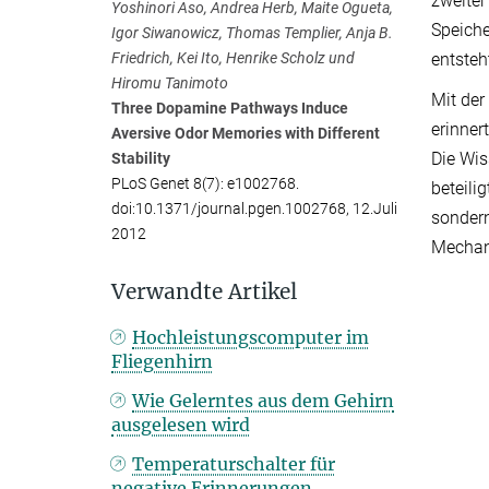
zweiter 
Yoshinori Aso, Andrea Herb, Maite Ogueta,
Speiche
Igor Siwanowicz, Thomas Templier, Anja B.
entsteh
Friedrich, Kei Ito, Henrike Scholz und
Hiromu Tanimoto
Mit der
Three Dopamine Pathways Induce
erinner
Aversive Odor Memories with Different
Die Wis
Stability
PLoS Genet 8(7): e1002768.
beteili
doi:10.1371/journal.pgen.1002768, 12.Juli
sondern
2012
Mechan
Verwandte Artikel
Hochleistungscomputer im
Fliegenhirn
Wie Gelerntes aus dem Gehirn
ausgelesen wird
Temperaturschalter für
negative Erinnerungen