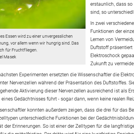
erstaunlich, dass so
sind, so unterschie
In zwei verschiedene
Funktionen der einz
es Essen wird zu einer unvergesslichen
Lernen von Vermeidu
ung, vor allem wenn wir hungrig sind. Das
Duftstoff präsentier
uch für Fruchtfliegen.
Elektroschock gepaar
el Masek
Zukunft zu vermeide
nächsten Experimenten ersetzten die Wissenschaftler die Elekt
ter Nervenzellen während der Präsentation des Duftstoffes. Sie
gehende Aktivierung dieser Nervenzellen ausreichend ist als E
 eines Gedächtnisses führt - sogar dann, wenn keine realen Re
senschaftler konnten außerdem zeigen, dass die drei für das 
elltypen unterschiedliche Funktionen bei der Gedächtnisbildun
tät der Erinnerungen. So ist einer der Zelltypen für die langfris