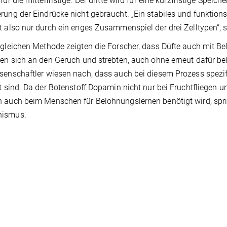
für die mittelfristige. Der dritte wird für eine kurzfristige Speic
rung der Eindrücke nicht gebraucht. „Ein stabiles und funktion
t also nur durch ein enges Zusammenspiel der drei Zelltypen“, 
 gleichen Methode zeigten die Forscher, dass Düfte auch mit B
ten sich an den Geruch und strebten, auch ohne erneut dafür b
senschaftler wiesen nach, dass auch bei diesem Prozess spez
gt sind. Da der Botenstoff Dopamin nicht nur bei Fruchtfliegen un
 auch beim Menschen für Belohnungslernen benötigt wird, spric
ismus.