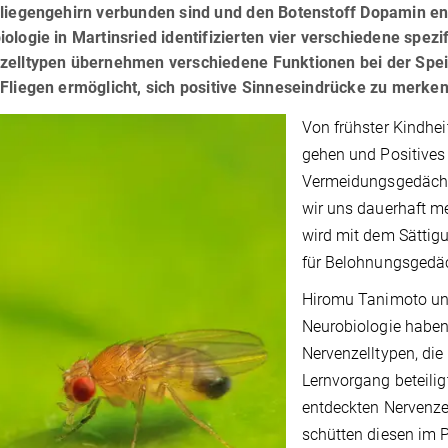
fliegengehirn verbunden sind und den Botenstoff Dopamin ent
ologie in Martinsried identifizierten vier verschiedene spez
zelltypen übernehmen verschiedene Funktionen bei der Speic
Fliegen ermöglicht, sich positive Sinneseindrücke zu merken
Von frühster Kindhe
gehen und Positives 
Vermeidungsgedächtn
wir uns dauerhaft m
wird mit dem Sättigu
für Belohnungsgedäc
Hiromu Tanimoto und
Neurobiologie haben 
Nervenzelltypen, di
Lernvorgang beteiligt 
entdeckten Nervenze
schütten diesen im P