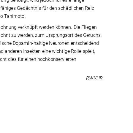
herung benötigt, wird jedoch für eine lange
sfähiges Gedächtnis für den schädlichen Reiz
so Tanimoto.
elohnung verknüpft werden können. Die Fliegen
elohnt zu werden, zum Ursprungsort des Geruchs.
ifische Dopamin-haltige Neuronen entscheidend
d anderen Insekten eine wichtige Rolle spielt,
ht dies für einen hochkonservierten
RWI/HR