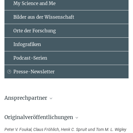
My Science and Me
Bilder aus der Wissenschaft
Orte der Forschung
Infografiken
Podcast-Serien
Presse-Newsletter
Ansprechpartner
Prof. Dr. Henk Spruit
Originalveröffentlichungen
Max-Planck-Institut für Astrophysik, Garching
+49 89 30000-2220
Peter V. Foukal, Claus Fröhlich, Henk C. Spruit und Tom M. L. Wigley
hspruit@...