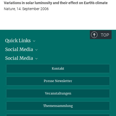
Variations in solar luminosity and their effect on Earth’s climate
Nature, 14. September 2006
TOP
Quick Links
Social Media
Präsident
Social Media
Zahlen und Fakten
Bluesky
Jahresbericht
Mastodon
Facebook
Kontakt
Einkauf
LinkedIn
Instagram
Presse Newsletter
Meldestelle Fehlverhalten
TikTok
YouTube
Netiquette
Veranstaltungen
Themensammlung