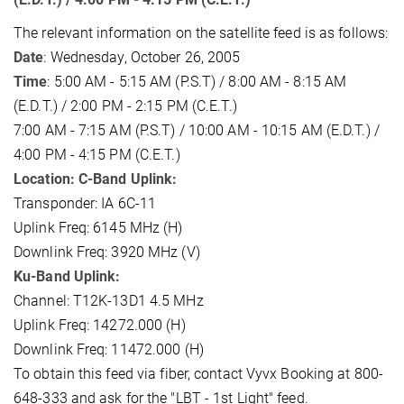
The relevant information on the satellite feed is as follows:
Date
: Wednesday, October 26, 2005
Time
: 5:00 AM - 5:15 AM (P.S.T) / 8:00 AM - 8:15 AM
(E.D.T.) / 2:00 PM - 2:15 PM (C.E.T.)
7:00 AM - 7:15 AM (P.S.T) / 10:00 AM - 10:15 AM (E.D.T.) /
4:00 PM - 4:15 PM (C.E.T.)
Location: C-Band Uplink:
Transponder: IA 6C-11
Uplink Freq: 6145 MHz (H)
Downlink Freq: 3920 MHz (V)
Ku-Band Uplink:
Channel: T12K-13D1 4.5 MHz
Uplink Freq: 14272.000 (H)
Downlink Freq: 11472.000 (H)
To obtain this feed via fiber, contact Vyvx Booking at 800-
648-333 and ask for the "LBT - 1st Light" feed.