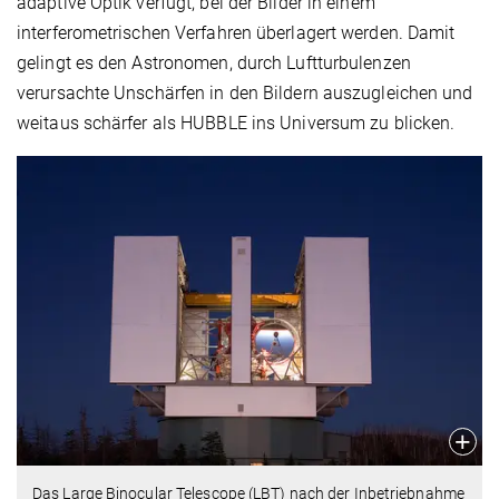
adaptive Optik verfügt, bei der Bilder in einem
interferometrischen Verfahren überlagert werden. Damit
gelingt es den Astronomen, durch Luftturbulenzen
verursachte Unschärfen in den Bildern auszugleichen und
weitaus schärfer als HUBBLE ins Universum zu blicken.
Das Large Binocular Telescope (LBT) nach der Inbetriebnahme