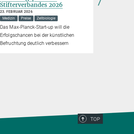
Stifterverbandes 2026
23. OKTOBER
Mikrobiologi
23. FEBRUAR 2026
Medizin
Preise
Zellbiologie
Strukturbiolo
Das Max-Planck-Start-up will die
Ein bakteri
Erfolgschancen bei der künstlichen
Schlüssel z
Befruchtung deutlich verbessern
Produktion
Ethylen sei
TOP