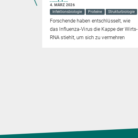
4. MÄRZ 2026
rukturbiologie
Infektionsbiologie
Proteine
Strukturbiologie
Forschende haben entschlüsselt, wie
e
das Influenza-Virus die Kappe der Wirts-
RNA stiehlt, um sich zu vermehren