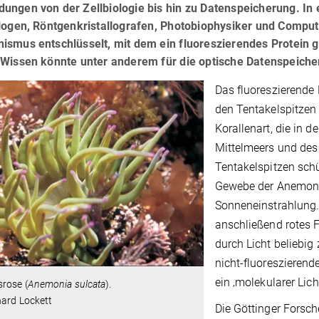
ungen von der Zellbiologie bis hin zu Datenspeicherung. In
ologen, Röntgenkristallografen, Photobiophysiker und Comput
ismus entschlüsselt, mit dem ein fluoreszierendes Protein 
Wissen könnte unter anderem für die optische Datenspeicher
Das fluoreszierende
den Tentakelspitzen
Korallenart, die in 
Mittelmeers und des N
Tentakelspitzen schü
Gewebe der Anemone 
Sonneneinstrahlung.
anschließend rotes F
durch Licht beliebi
nicht-fluoreszierend
ein ‚molekularer Lich
rose (
Anemonia sulcata
).
hard Lockett
Die Göttinger Forsc