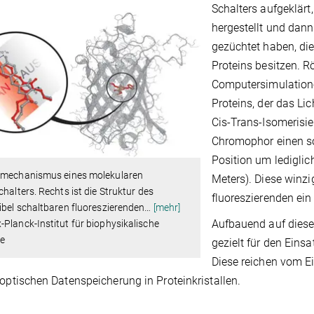
Schalters aufgeklärt
hergestellt und dann
gezüchtet haben, die
Proteins besitzen. 
Computersimulatione
Proteins, der das Lic
Cis-Trans-Isomerisie
Chromophor einen so
Position um lediglich
tmechanismus eines molekularen
Meters). Diese winz
chalters. Rechts ist die Struktur des
fluoreszierenden ein
ibel schaltbaren fluoreszierenden
…
[mehr]
Aufbauend auf diese
Planck-Institut für biophysikalische
e
gezielt für den Ein
Diese reichen vom E
 optischen Datenspeicherung in Proteinkristallen.