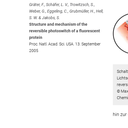
Gräter, F., Schäfer, L. V., Trowitzsch, S.,
Weber, G., Eggeling, C., Grubmüller, H., Hell,
S. W. & Jakobs, S.
Structure and mechanism of the
reversible photoswitch of a fluorescent
protein
Proc. Natl. Acad. Sci. USA. 13. September
2005
Schal
Lichts
revers
© Max-
Chemi
hin zur