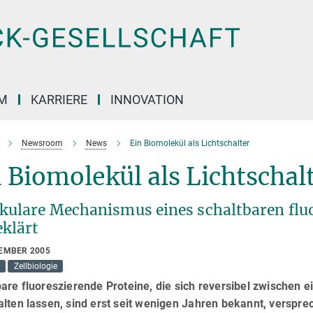
M
KARRIERE
INNOVATION
Newsroom
News
Ein Biomolekül als Lichtschalter
 Biomolekül als Lichtschal
kulare Mechanismus eines schaltbaren flu
eklärt
TEMBER 2005
Zellbiologie
are fluoreszierende Proteine, die sich reversibel zwischen e
lten lassen, sind erst seit wenigen Jahren bekannt, versprec