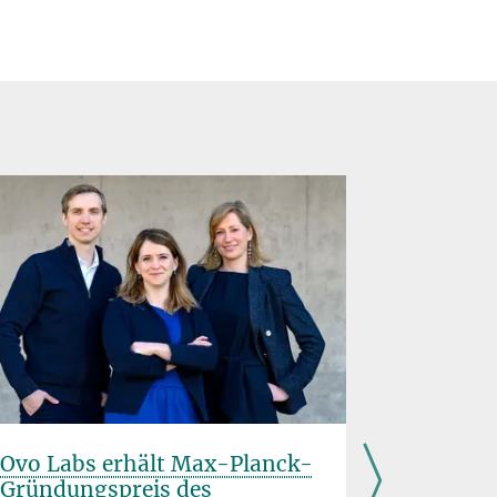
Ovo Labs erhält Max-Planck-
Mit Mik
Gründungspreis des
erneuer