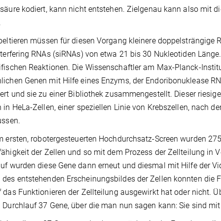
säure kodiert, kann nicht entstehen. Zielgenau kann also mit 
.
beltieren müssen für diesen Vorgang kleinere doppelsträngige 
nterfering RNAs (siRNAs) von etwa 21 bis 30 Nukleotiden Länge
fischen Reaktionen. Die Wissenschaftler am Max-Planck-Instit
ichen Genen mit Hilfe eines Enzyms, der Endoribonuklease RNA
ert und sie zu einer Bibliothek zusammengestellt. Dieser rie
 in HeLa-Zellen, einer speziellen Linie von Krebszellen, nach de
ussen.
m ersten, robotergesteuerten Hochdurchsatz-Screen wurden 275
ähigkeit der Zellen und so mit dem Prozess der Zellteilung in 
uf wurden diese Gene dann erneut und diesmal mit Hilfe der Vi
des entstehenden Erscheinungsbildes der Zellen konnten die Fo
 das Funktionieren der Zellteilung ausgewirkt hat oder nicht. Ü
 Durchlauf 37 Gene, über die man nun sagen kann: Sie sind mit ve