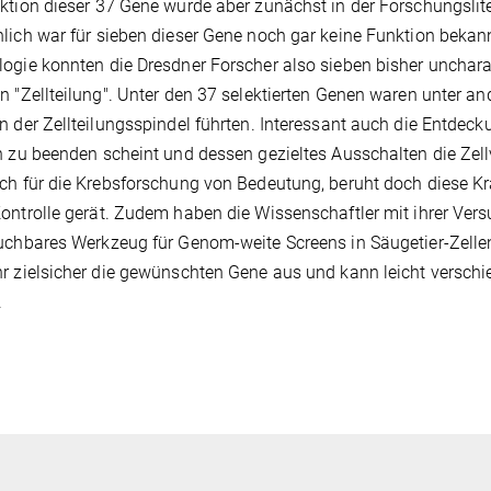
ktion dieser 37 Gene wurde aber zunächst in der Forschungslite
lich war für sieben dieser Gene noch gar keine Funktion bekann
ogie konnten die Dresdner Forscher also sieben bisher unchara
n "Zellteilung". Unter den 37 selektierten Genen waren unter a
n der Zellteilungsspindel führten. Interessant auch die Entde
n zu beenden scheint und dessen gezieltes Ausschalten die Zel
ch für die Krebsforschung von Bedeutung, beruht doch diese Kra
ontrolle gerät. Zudem haben die Wissenschaftler mit ihrer Ver
uchbares Werkzeug für Genom-weite Screens in Säugetier-Zellen da
r zielsicher die gewünschten Gene aus und kann leicht vers
.