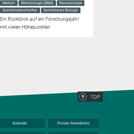
Medizin
Mikrobiologie (B&M)
Neurobiologie
Entwicklun
Sozialwissenschaften
Synthetische Biologie
Demenzerk
Ein Rückblick auf ein Forschungsjahr
mit vielen Höhepunkten
TOP
Kontakt
Presse Newsletter