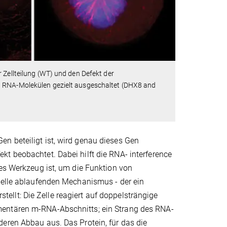
 Zellteilung (WT) und den Defekt der
g RNA-Molekülen gezielt ausgeschaltet (DHX8 and
n beteiligt ist, wird genau dieses Gen
t beobachtet. Dabei hilft die RNA- interference
tes Werkzeug ist, um die Funktion von
 Zelle ablaufenden Mechanismus - der ein
llt: Die Zelle reagiert auf doppelsträngige
mentären m-RNA-Abschnitts; ein Strang des RNA-
eren Abbau aus. Das Protein, für das die