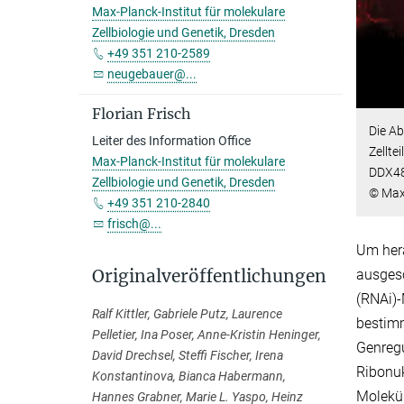
Max-Planck-Institut für molekulare
Zellbiologie und Genetik, Dresden
+49 351 210-2589
neugebauer@...
Florian Frisch
Die Ab
Leiter des Information Office
Zellte
Max-Planck-Institut für molekulare
DDX48
Zellbiologie und Genetik, Dresden
© Max-
+49 351 210-2840
frisch@...
Um hera
Originalveröffentlichungen
ausgesc
(RNAi)-
Ralf Kittler, Gabriele Putz, Laurence
bestimm
Pelletier, Ina Poser, Anne-Kristin Heninger,
Genregu
David Drechsel, Steffi Fischer, Irena
Ribonuk
Konstantinova, Bianca Habermann,
Molekül
Hannes Grabner, Marie L. Yaspo, Heinz