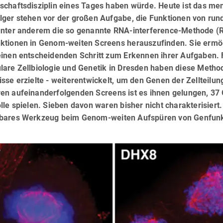
schaftsdisziplin eines Tages haben würde. Heute ist das m
ger stehen vor der großen Aufgabe, die Funktionen von rund
unter anderem die so genannte RNA-interference-Methode (R
ktionen in Genom-weiten Screens herauszufinden. Sie ermög
einen entscheidenden Schritt zum Erkennen ihrer Aufgaben. 
are Zellbiologie und Genetik in Dresden haben diese Methode
sse erzielte - weiterentwickelt, um den Genen der Zellteilu
n aufeinanderfolgenden Screens ist es ihnen gelungen, 37 G
lle spielen. Sieben davon waren bisher nicht charakterisiert
bares Werkzeug beim Genom-weiten Aufspüren von Genfunkt