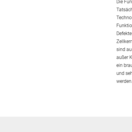
Die Fun
Tatsäch
Technol
Funktio
Defekte
Zellker
sind au
außer K
ein bra
und seh
werden