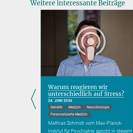
Weitere interessante Beiträge
en Genen
Warum reagieren wir
unterschiedlich auf Stress?
24. JUNI 2026
Genetik
Medizin
Neurobiologie
Personalisierte Medizin
 ist
Mathias Schmidt vom Max-Planck-
Institut für Psychiatrie spricht in diesem