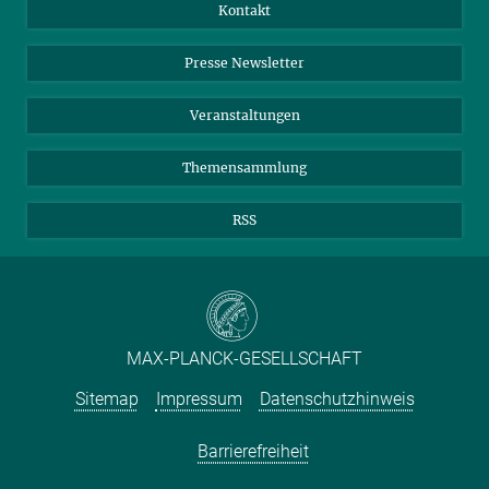
Jahresbericht
Mastodon
Facebook
Kontakt
Einkauf
LinkedIn
Instagram
Presse Newsletter
Meldestelle Fehlverhalten
TikTok
YouTube
Netiquette
Veranstaltungen
Themensammlung
RSS
MAX-PLANCK-GESELLSCHAFT
Sitemap
Impressum
Datenschutzhinweis
Barrierefreiheit