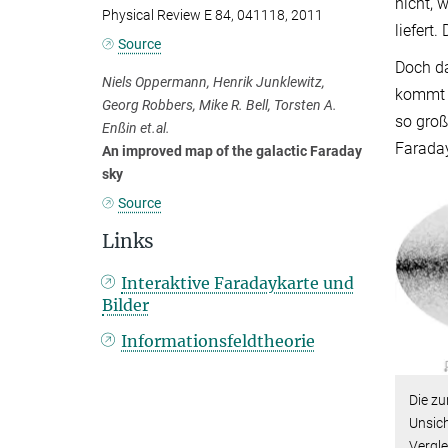
nicht, 
Physical Review E 84, 041118, 2011
liefert
Source
Doch da
Niels Oppermann, Henrik Junklewitz,
kommt e
Georg Robbers, Mike R. Bell, Torsten A.
so groß
Enßin et.al.
Faraday
An improved map of the galactic Faraday
sky
Source
Links
Interaktive Faradaykarte und
Bilder
Informationsfeldtheorie
Die z
Unsic
Vergle