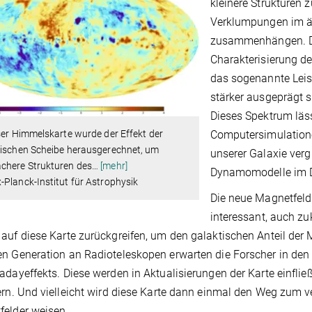
kleinere Strukturen 
Verklumpungen im ä
zusammenhängen. Die
Charakterisierung de
das sogenannte Leis
stärker ausgeprägt si
Dieses Spektrum läs
ser Himmelskarte wurde der Effekt der
Computersimulation
tischen Scheibe herausgerechnet, um
unserer Galaxie verg
chere Strukturen des
…
[mehr]
Dynamomodelle im De
Planck-Institut für Astrophysik
Die neue Magnetfeldk
interessant, auch zu
auf diese Karte zurückgreifen, um den galaktischen Anteil de
n Generation an Radioteleskopen erwarten die Forscher in d
adayeffekts. Diese werden in Aktualisierungen der Karte einfli
ern. Und vielleicht wird diese Karte dann einmal den Weg zum 
elder weisen.