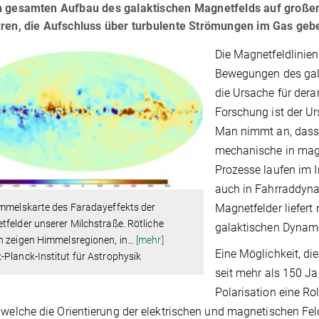
n gesamten Aufbau des galaktischen Magnetfelds auf großen
uren, die Aufschluss über turbulente Strömungen im Gas geb
Die Magnetfeldlinien
Bewegungen des gala
die Ursache für dera
Forschung ist der U
Man nimmt an, dass
mechanische in mag
Prozesse laufen im I
auch in Fahrraddyna
immelskarte des Faradayeffekts der
Magnetfelder liefert
felder unserer Milchstraße. Rötliche
galaktischen Dynam
n zeigen Himmelsregionen, in
…
[mehr]
Eine Möglichkeit, di
Planck-Institut für Astrophysik
seit mehr als 150 Ja
Polarisation eine Ro
 welche die Orientierung der elektrischen und magnetischen Fel