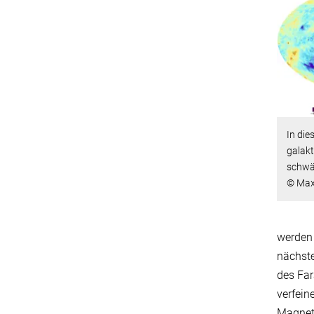
In die
galak
schwä
© Max-
werden 
nächste
des Far
verfein
Magnetf