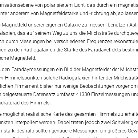
arisationsebene von polarisiertem Licht, das durch ein magnet
nter anderem von Magnetfeldstärke und -richtung ab; so lassen
Magnetfeld unserer eigenen Galaxie zu messen, benutzen Astro
laxien, das auf seinem Weg zu uns die Milchstraße durchquere
ich durch Messungen bei verschiedenen Frequenzen rekonstruie
nien zu den Radiogalaxien die Stärke des Faradayeffekts besti
sche Magnetfeld.
den Faradaymessungen ein Bild der Magnetfelder der Milchstr
ten Himmelspunkten solche Radiogalaxien hinter der Milchstra
lichen Firmament bisher nur wenige Beobachtungen vorgenom
s beigesteuerte Datensatz umfasst 41330 Einzelmessungen und
adratgrad des Himmels.
 möglichst realistische Karte des gesamten Himmels zu erhal
kten interpoliert werden. Dabei treten jedoch zwei Schwierigke
en stark; deshalb sollten genauere Messungen ein größeres G