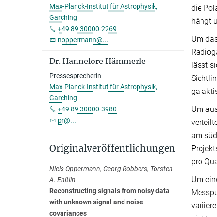
Max-Planck-Institut für Astrophysik,
die Pol
Garching
hängt u
+49 89 30000-2269
Um das 
noppermann@...
Radioga
Dr. Hannelore Hämmerle
lässt s
Pressesprecherin
Sichtli
Max-Planck-Institut für Astrophysik,
galakti
Garching
Um aus 
+49 89 30000-3980
pr@...
verteil
am süd
Originalveröffentlichungen
Projekt
pro Qu
Niels Oppermann, Georg Robbers, Torsten
Um eine
A. Enßlin
Reconstructing signals from noisy data
Messpun
with unknown signal and noise
variier
covariances