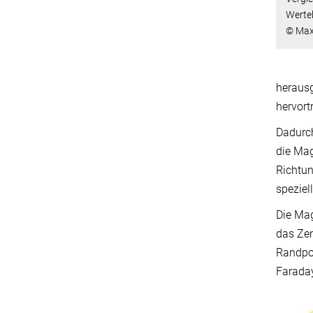
Werte
© Max-
herausg
hervort
Dadurch
die Mag
Richtun
speziel
Die Mag
das Zen
Randpos
Faraday