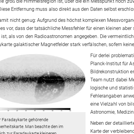
wie groß die Himmelsregion ist, über die ein Messpunkt noch z
. Diese Entfernung muss also direkt aus den Daten selbst erschl
mit nicht genug: Aufgrund des höchst komplexen Messvorgangs
s vor, dass der tatsächliche Messfehler für einen kleinen aber 
 ist, als von den Radioastronomen angegeben. Die vermeintlich
karte galaktischer Magnetfelder stark verfälschen, sofern ke
Für derlei problema
Planck-Institut für 
Bildrekonstruktion en
Team nutzt dabei Me
logische und statis
Fehlerangaben anwend
eine Vielzahl von b
Astronomie, Medizin
ur Faradaykarte gehörende
Neben der detaillier
herheitskarte. Man beachte den im
Karte der verbleiben
ich zur Faradaykarte kleineren