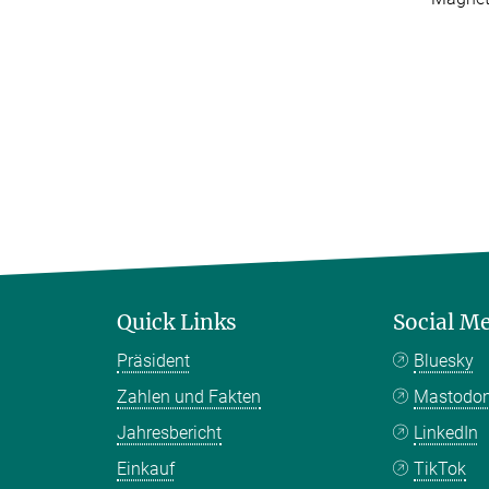
Quick Links
Social M
Präsident
Bluesky
Zahlen und Fakten
Mastodo
Jahresbericht
LinkedIn
Einkauf
TikTok