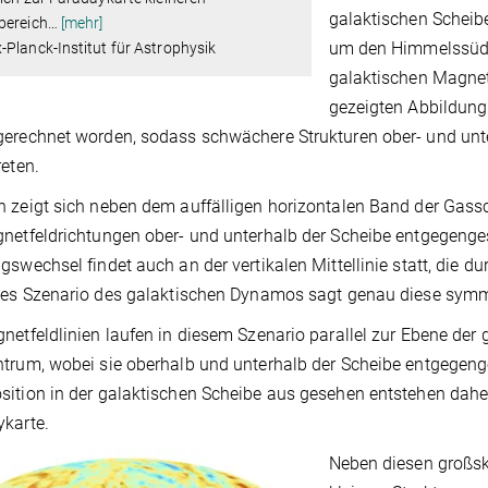
galaktischen Scheib
bereich
…
[mehr]
um den Himmelssüdpo
Planck-Institut für Astrophysik
galaktischen Magnetf
gezeigten Abbildung 
erechnet worden, sodass schwächere Strukturen ober- und unte
reten.
 zeigt sich neben dem auffälligen horizontalen Band der Gassch
netfeldrichtungen ober- und unterhalb der Scheibe entgegenges
gswechsel findet auch an der vertikalen Mittellinie statt, die d
les Szenario des galaktischen Dynamos sagt genau diese symm
netfeldlinien laufen in diesem Szenario parallel zur Ebene der 
trum, wobei sie oberhalb und unterhalb der Scheibe entgegeng
ition in der galaktischen Scheibe aus gesehen entstehen dah
karte.
Neben diesen großsk