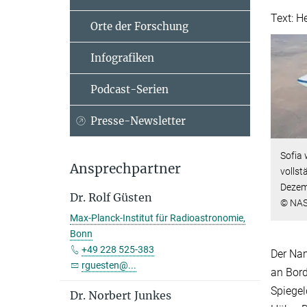
Text: 
Orte der Forschung
Infografiken
Podcast-Serien
Presse-Newsletter
Sofia 
Ansprechpartner
vollst
Dezem
Dr. Rolf Güsten
© NAS
Max-Planck-Institut für Radioastronomie,
Bonn
+49 228 525-383
Der Nam
rguesten@...
an Bord
Spiegel
Dr. Norbert Junkes