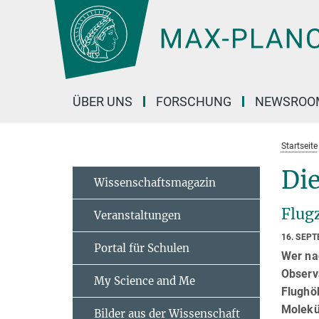
Hauptinhalt
ÜBER UNS
FORSCHUNG
NEWSROO
Startseite
Di
Wissenschaftsmagazin
Flug
Veranstaltungen
16. SEP
Portal für Schulen
Wer na
Observ
My Science and Me
Flughö
Molekü
Bilder aus der Wissenschaft