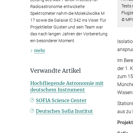
Tests
Radioastronomie entwickelte
Flugz
Spektrometer nahm die Molekülwolke M
© MPI
17 sowie die Galaxie IC 342 ins Visier. Für
Projektleiter Güsten und sein Team war
das nach langen Jahren der Vorbereitung
ein besonderer Moment.
Isolati
anspruc
mehr
Im Bere
der 1. 
Verwandte Artikel
zum 15.
Hochfliegende Astronomie mit
München
deutschem Instrument
Wissens
SOFIA Science Center
Station
Deutsches Sofia Institut
aus zu 
Projekt