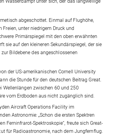
ten Wasserdampf unter sich, der das langwellige
rmetisch abgeschottet. Einmal auf Flughöhe,
 Freien, unter niedrigem Druck und
chwere Primärspiegel mit den oben erwähnten
t sie auf den kleineren Sekundärspiegel, der sie
ich zur Bildebene des angeschlossenen
 von der US-amerikanischen Cornell University
ann die Stunde für den deutschen Beitrag Great.
bei Wellenlängen zwischen 60 und 250
re vom Erdboden aus nicht zugänglich sind.
yden Aircraft Operations Facility im
nden Astronomie: „Schon die ersten Spektren
n Ferninfrarot-Spektroskopie“, freute sich Great-
itut für Radioastronomie, nach dem Jungfernflug.