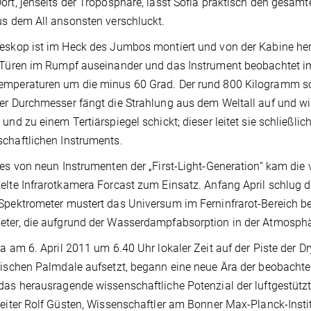
ort, jenseits der Troposphäre, lässt Sofia praktisch den gesam
us dem All ansonsten verschluckt.
eskop ist im Heck des Jumbos montiert und von der Kabine he
 Türen im Rumpf auseinander und das Instrument beobachtet im
emperaturen um die minus 60 Grad. Der rund 800 Kilogramm s
er Durchmesser fängt die Strahlung aus dem Weltall auf und wirf
 und zu einem Tertiärspiegel schickt; dieser leitet sie schließl
chaftlichen Instruments.
tes von neun Instrumenten der „First-Light-Generation“ kam die
elte Infrarotkamera Forcast zum Einsatz. Anfang April schlug d
Spektrometer mustert das Universum im Ferninfrarot-Bereich 
ter, die aufgrund der Wasserdampfabsorption in der Atmosphä
ia am 6. April 2011 um 6.40 Uhr lokaler Zeit auf der Piste der Dr
nischen Palmdale aufsetzt, begann eine neue Ära der beobachte
das herausragende wissenschaftliche Potenzial der luftgestützte
leiter Rolf Güsten, Wissenschaftler am Bonner Max-Planck-Inst