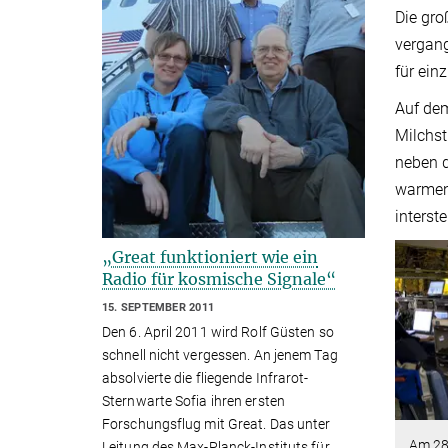
Die gro
vergang
für ein
Auf dem
Milchst
neben d
warmen 
interst
„Great funktioniert wie ein
Radio für kosmische Signale“
15. SEPTEMBER 2011
Den 6. April 2011 wird Rolf Güsten so
schnell nicht vergessen. An jenem Tag
absolvierte die fliegende Infrarot-
Sternwarte Sofia ihren ersten
Forschungsflug mit Great. Das unter
Am 28
Leitung des Max-Planck-Instituts für