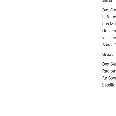
Sofia
Das
S
t
Luft- u
aus Mit
Univers
wissens
Space R
Great
Den
G
e
Radioas
für Son
beteili