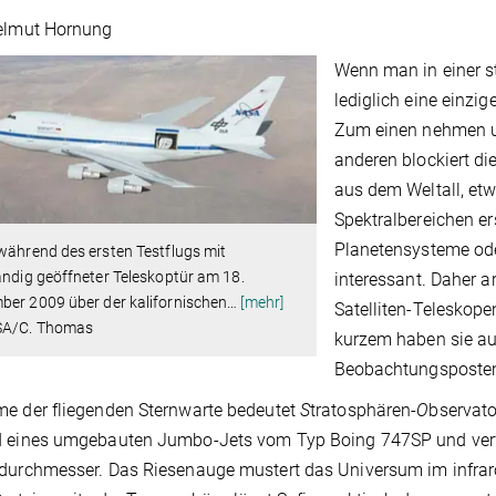
Helmut Hornung
Wenn man in einer s
lediglich eine einzi
Zum einen nehmen un
anderen blockiert di
aus dem Weltall, etw
Spektralbereichen er
Planetensysteme ode
während des ersten Testflugs mit
ändig geöffneter Teleskoptür am 18.
interessant. Daher 
ber 2009 über der kalifornischen
…
[mehr]
Satelliten-Teleskope
A/C. Thomas
kurzem haben sie au
Beobachtungsposten 
e der fliegenden Sternwarte bedeutet
S
tratosphären-
O
bservat
 eines umgebauten Jumbo-Jets vom Typ Boing 747SP und verfü
durchmesser. Das Riesenauge mustert das Universum im infraro