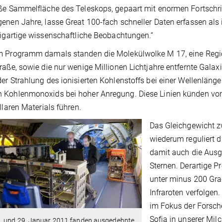
ße Sammelfläche des Teleskops, gepaart mit enormen Fortschri
enen Jahre, lasse Great 100-fach schneller Daten erfassen als 
zigartige wissenschaftliche Beobachtungen.“
 Programm damals standen die Molekülwolke M 17, eine Region
raße, sowie die nur wenige Millionen Lichtjahre entfernte Galaxie
er Strahlung des ionisierten Kohlenstoffs bei einer Wellenlänge
Kohlenmonoxids bei hoher Anregung. Diese Linien künden von
ellaren Materials führen.
Das Gleichgewicht 
wiederum reguliert 
damit auch die Aus
Sternen. Derartige P
unter minus 200 Gra
Infraroten verfolgen
im Fokus der Forsch
Sofia in unserer Mil
. und 29. Januar 2011 fanden ausgedehnte