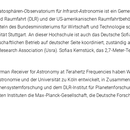
ratosphären-
O
bservatorium
f
ür
I
nfrarot-
A
stronomie ist ein Geme
nd Raumfahrt (DLR) und der US-amerikanischen Raumfahrtbehörd
teln des Bundesministeriums für Wirtschaft und Technologie 
ität Stuttgart. An dieser Hochschule ist auch das Deutsche Sofia
chaftlichen Betrieb auf deutscher Seite koordiniert, zuständig a
esearch Association (Usra). Sofias Kernstück, das 2,7-Meter-T
rman
Re
ceiver for
A
stronomy at
T
erahertz Frequencies haben Wi
tronomie und der Universität zu Köln entwickelt, in Zusammen
nensystemforschung und dem DLR-Institut für Planetenforschu
gten Instituten die Max-Planck-Gesellschaft, die Deutsche For