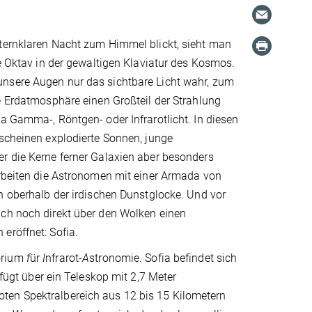
ternklaren Nacht zum Himmel blickt, sieht man
ge Oktav in der gewaltigen Klaviatur des Kosmos.
sere Augen nur das sichtbare Licht wahr, zum
e Erdatmosphäre einen Großteil der Strahlung
a Gamma-, Röntgen- oder Infrarotlicht. In diesen
scheinen explodierte Sonnen, junge
r die Kerne ferner Galaxien aber besonders
arbeiten die Astronomen mit einer Armada von
n oberhalb der irdischen Dunstglocke. Und vor
ch noch direkt über den Wolken einen
eröffnet: Sofia.
orium
f
ür
I
nfrarot-
A
stronomie. Sofia befindet sich
gt über ein Teleskop mit 2,7 Meter
ten Spektralbereich aus 12 bis 15 Kilometern