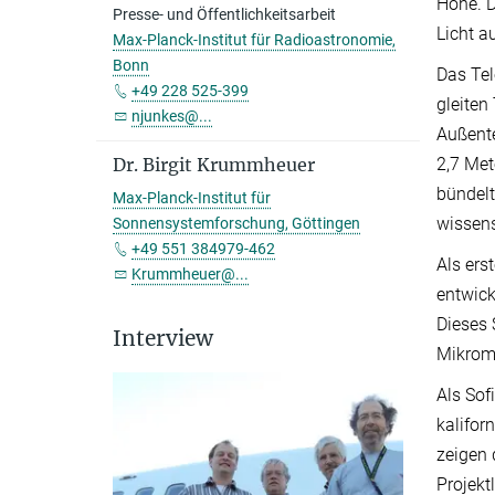
Höhe. D
Presse- und Öffentlichkeitsarbeit
Licht a
Max-Planck-Institut für Radioastronomie,
Bonn
Das Tel
+49 228 525-399
gleiten
njunkes@...
Außent
2,7 Met
Dr. Birgit Krummheuer
bündelt
Max-Planck-Institut für
wissens
Sonnensystemforschung, Göttingen
+49 551 384979-462
Als ers
Krummheuer@...
entwick
Dieses 
Interview
Mikrome
Als Sof
kalifor
zeigen 
Projekt