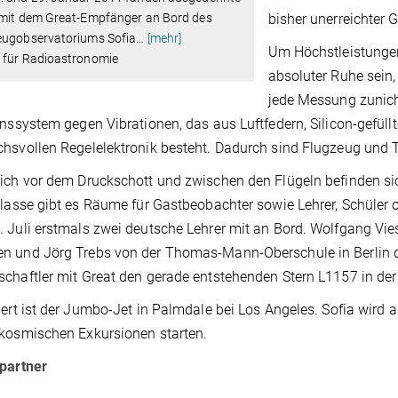
 mit dem Great-Empfänger an Bord des
bisher unerreichter 
eugobservatoriums Sofia
…
[mehr]
Um Höchstleistungen
 für Radioastronomie
absoluter Ruhe sein,
jede Messung zunich
onssystem gegen Vibrationen, das aus Luftfedern, Silicon-gefül
hsvollen Regelelektronik besteht. Dadurch sind Flugzeug und
ich vor dem Druckschott und zwischen den Flügeln befinden sic
Klasse gibt es Räume für Gastbeobachter sowie Lehrer, Schüler 
 Juli erstmals zwei deutsche Lehrer mit an Bord. Wolfgang V
 und Jörg Trebs von der Thomas-Mann-Oberschule in Berlin du
chaftler mit Great den gerade entstehenden Stern L1157 in der
iert ist der Jumbo-Jet in Palmdale bei Los Angeles. Sofia wir
kosmischen Exkursionen starten.
partner