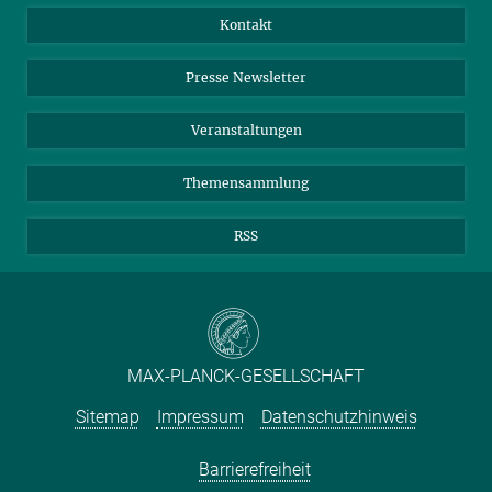
Jahresbericht
Mastodon
Facebook
Kontakt
Einkauf
LinkedIn
Instagram
Presse Newsletter
Meldestelle Fehlverhalten
TikTok
YouTube
Netiquette
Veranstaltungen
Themensammlung
RSS
MAX-PLANCK-GESELLSCHAFT
Sitemap
Impressum
Datenschutzhinweis
Barrierefreiheit